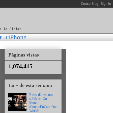
a la última
iPhone
iPad
Páginas vistas
1,074,415
Lo + de esta semana
Éxito del evento
solidario Un
Mundo:
#JuntosEnCasa One
World: