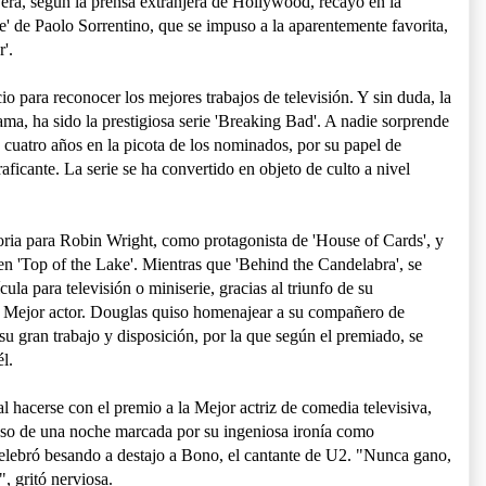
jera, según la prensa extranjera de Hollywood, recayó en la
e' de Paolo Sorrentino, que se impuso a la aparentemente favorita,
'.
o para reconocer los mejores trabajos de televisión. Y sin duda, la
ama, ha sido la prestigiosa serie 'Breaking Bad'. A nadie sorprende
s cuatro años en la picota de los nominados, por su papel de
aficante. La serie se ha convertido en objeto de culto a nivel
ia para Robin Wright, como protagonista de 'House of Cards', y
en 'Top of the Lake'. Mientras que 'Behind the Candelabra', se
ula para televisión o miniserie, gracias al triunfo de su
 Mejor actor. Douglas quiso homenajear a su compañero de
u gran trabajo y disposición, por la que según el premiado, se
l.
l hacerse con el premio a la Mejor actriz de comedia televisiva,
caso de una noche marcada por su ingeniosa ironía como
celebró besando a destajo a Bono, el cantante de U2. "Nunca gano,
, gritó nerviosa.