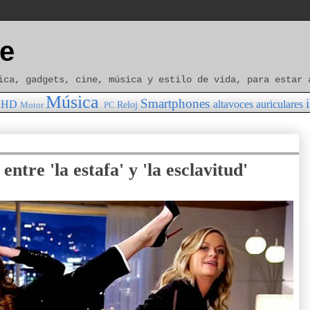
e
ica, gadgets, cine, música y estilo de vida, para estar 
Música
Smartphones
HD
altavoces
auriculares
Reloj
Motor
PC
ntre 'la estafa' y 'la esclavitud'