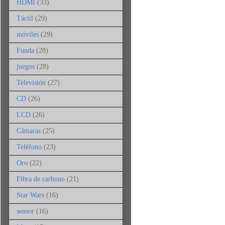
HDMI
(33)
Táctil
(29)
móviles
(29)
Funda
(28)
juegos
(28)
Televisión
(27)
CD
(26)
LCD
(26)
Cámaras
(25)
Teléfono
(23)
Oro
(22)
Fibra de carbono
(21)
Star Wars
(16)
sensor
(16)