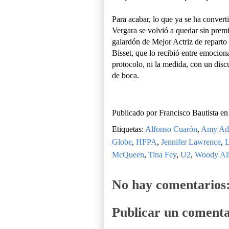
Para acabar, lo que ya se ha conver
Vergara se volvió a quedar sin premio
galardón de Mejor Actriz de reparto e
Bisset, que lo recibió entre emociona
protocolo, ni la medida, con un dis
de boca.
Publicado por
Francisco Bautista
e
Etiquetas:
Alfonso Cuarón
,
Amy Ad
Globe
,
HFPA
,
Jennifer Lawrence
,
L
McQueen
,
Tina Fey
,
U2
,
Woody Al
No hay comentarios
Publicar un comenta