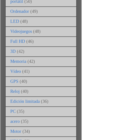
portátil
(50)
Ordenador
(49)
LED
(48)
Videojuegos
(48)
Full HD
(46)
3D
(42)
Memoria
(42)
Vídeo
(41)
GPS
(40)
Reloj
(40)
Edición limitada
(36)
PC
(35)
acero
(35)
Motor
(34)