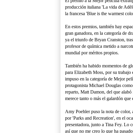
El premio a la Mejor película extran
producción italiana 'La vida de Adèl
la francesa 'Blue is the warmest color
En estos premios, también hay espaci
gran ganadora, en la categoría de dr
ya el triunfo de Bryan Cranston, tra
profesor de química metido a narcotr
mundial por méritos propios.
También ha habido momentos de glor
para Elizabeth Moss, por su trabajo 
impuso en la categoría de Mejor pelíc
protagonista Michael Douglas como
reparto, Matt Damon, del que alabó s
merece tanto o más el galardón que é
Amy Poehler puso la nota de color, a
por 'Parks and Recreation', en el o
presentadora, junto a Tina Fey. Lo 
así que no me creo lo que ha pasado"