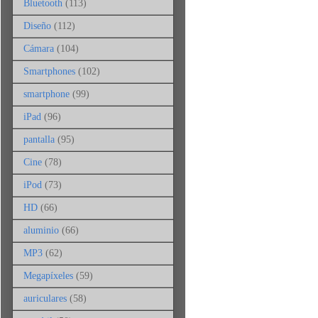
Bluetooth
(113)
Diseño
(112)
Cámara
(104)
Smartphones
(102)
smartphone
(99)
iPad
(96)
pantalla
(95)
Cine
(78)
iPod
(73)
HD
(66)
aluminio
(66)
MP3
(62)
Megapíxeles
(59)
auriculares
(58)