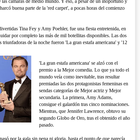
de las cámaras de medio mundo. Y eso, a pesar de un inoportuno y
arcó buena parte de la 'red carpet', a pocas horas del comienzo
ivertidas Tina Fey y Amy Poehler, fue una fiesta entretenida, en
quidar por completo las más de mil botellitas disponibles. Las dos
s triunfadoras de la noche fueron 'La gran estafa americana' y '12
'La gran estafa americana' se alzó con el
premio a la Mejor comedia. Lo que ya todo el
mundo veía como inevitable, tras resultar
premiadas las dos protagonistas femeninas en
sendas categorías de Mejor actriz y Mejor
secundaria. La primera, Amy Adams,
consigue el galardón tras cinco nominaciones.
Mientras, que Jennifer Lawrence, obtuvo su
segundo Globo de Oro, tras el obtenido el año
pasado.
 pasó por la gala sin pena ni gloria, hasta el punto de que parecía