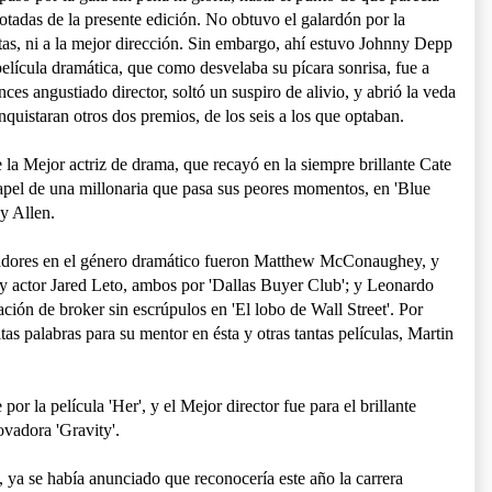
rotadas de la presente edición. No obtuvo el galardón por la
tas, ni a la mejor dirección. Sin embargo, ahí estuvo Johnny Depp
película dramática, que como desvelaba su pícara sonrisa, fue a
es angustiado director, soltó un suspiro de alivio, y abrió la veda
onquistaran otros dos premios, de los seis a los que optaban.
la Mejor actriz de drama, que recayó en la siempre brillante Cate
apel de una millonaria que pasa sus peores momentos, en 'Blue
y Allen.
nfadores en el género dramático fueron Matthew McConaughey, y
y actor Jared Leto, ambos por 'Dallas Buyer Club'; y Leonardo
ción de broker sin escrúpulos en 'El lobo de Wall Street'. Por
itas palabras para su mentor en ésta y otras tantas películas, Martin
or la película 'Her', y el Mejor director fue para el brillante
ovadora 'Gravity'.
 ya se había anunciado que reconocería este año la carrera