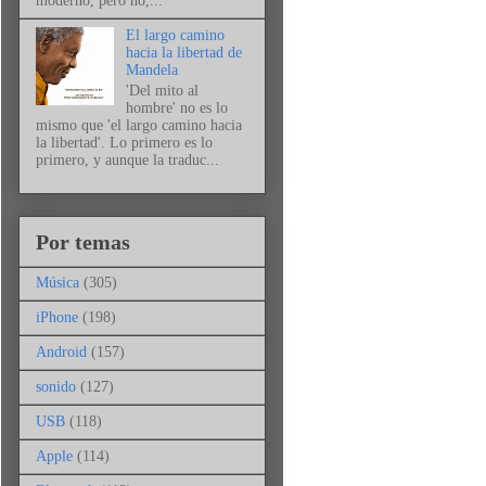
moderno, pero no,...
El largo camino
hacia la libertad de
Mandela
'Del mito al
hombre' no es lo
mismo que 'el largo camino hacia
la libertad'. Lo primero es lo
primero, y aunque la traduc...
Por temas
Música
(305)
iPhone
(198)
Android
(157)
sonido
(127)
USB
(118)
Apple
(114)