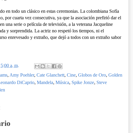
tido en todo un clásico en estas ceremonias. La colombiana Sofía
, por cuarta vez consecutiva, ya que la asociación prefirió dar el
n una serie o película de televisión, a la veterana Jacqueline
da y sorprendida. La actriz no respetó los tiempos, ni el
curso enrevesado y extraño, que dejó a todos con un extraño sabor
n
5:00 a. m.
ams
,
Amy Poehler
,
Cate Glanchett
,
Cine
,
Globos de Oro
,
Golden
eonardo DiCaprio
,
Mandela
,
Música
,
Spike Jonze
,
Steve
len
:
rio