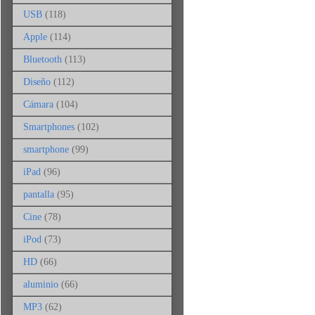
USB
(118)
Apple
(114)
Bluetooth
(113)
Diseño
(112)
Cámara
(104)
Smartphones
(102)
smartphone
(99)
iPad
(96)
pantalla
(95)
Cine
(78)
iPod
(73)
HD
(66)
aluminio
(66)
MP3
(62)