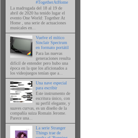
#TogetherAtHome
La madrugada del 18 al 19 de
abril de 2020 ha tenido lugar el
evento One World: Together At
Home , una serie de actuaciones
musicales en...
Vuelve el mítico
Sinclair Spectrum
en formato portátil
Para las nuevas
generaciones resulta
difícil de entender pero hubo una
época en la que los aficionados a
los videojuegos tenían que a...
Una nave especial
para escribir
Este instrumento de
escritura único, con
su perfil elegante, y
suaves curvas, es un diseño de la
compañía suiza Romain Jerome.
Parece una...
La serie Stranger
Things trae de
vuelta el 'Running