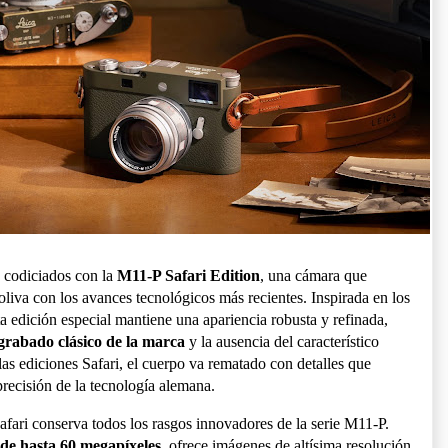
 codiciados con la
M11-P Safari Edition
, una cámara que
oliva con los avances tecnológicos más recientes. Inspirada en los
ta edición especial mantiene una apariencia robusta y refinada,
grabado clásico de la marca
y la ausencia del característico
las ediciones Safari, el cuerpo va rematado con detalles que
recisión de la tecnología alemana.
afari conserva todos los rasgos innovadores de la serie M11-P.
 de hasta 60 megapíxeles
, ofrece imágenes de altísima resolución