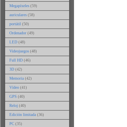
Megapíxeles
(59)
auriculares
(58)
portátil
(50)
Ordenador
(49)
LED
(48)
Videojuegos
(48)
Full HD
(46)
3D
(42)
Memoria
(42)
Vídeo
(41)
GPS
(40)
Reloj
(40)
Edición limitada
(36)
PC
(35)