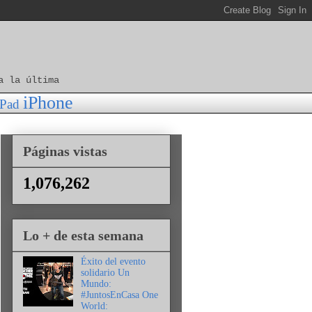
a la última
iPhone
iPad
Páginas vistas
1,076,262
Lo + de esta semana
Éxito del evento
solidario Un
Mundo:
#JuntosEnCasa One
World: