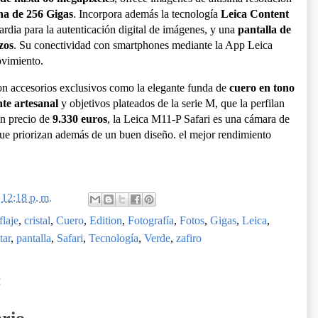
na de 256 Gigas
. Incorpora además la tecnología
Leica Content
ardia para la autenticación digital de imágenes, y una
pantalla de
zos
. Su conectividad con smartphones mediante la App Leica
ovimiento.
con accesorios exclusivos como la elegante funda de
cuero en tono
te artesanal
y objetivos plateados de la serie M, que la perfilan
n precio de
9.330 euros
, la Leica M11-P Safari es una cámara de
 que priorizan además de un buen diseño. el mejor rendimiento
n
12:18 p. m.
laje
,
cristal
,
Cuero
,
Edition
,
Fotografía
,
Fotos
,
Gigas
,
Leica
,
tar
,
pantalla
,
Safari
,
Tecnología
,
Verde
,
zafiro
: