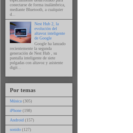
especialmente desarrollado para
conectarse de forma inalámbrica,
mediante Bluetooth, a cualquier
d...
Nest Hub 2, la
evolución del
altavoz inteligente
de Google
Google ha lanzado
recientemente la segunda
generación de Nest Hub , su
pantalla inteligente de siete
pulgadas con altavoz y asistente
digit...
Por temas
Música
(305)
iPhone
(198)
Android
(157)
sonido
(127)