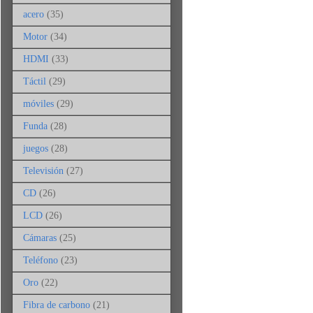
acero
(35)
Motor
(34)
HDMI
(33)
Táctil
(29)
móviles
(29)
Funda
(28)
juegos
(28)
Televisión
(27)
CD
(26)
LCD
(26)
Cámaras
(25)
Teléfono
(23)
Oro
(22)
Fibra de carbono
(21)