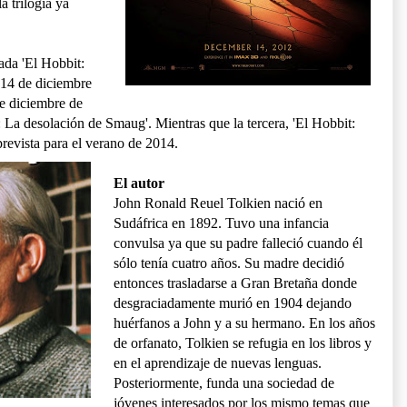
a trilogía ya
lada 'El Hobbit:
l 14 de diciembre
e diciembre de
: La desolación de Smaug'. Mientras que la tercera, 'El Hobbit:
 prevista para el verano de 2014.
El autor
John Ronald Reuel Tolkien nació en
Sudáfrica en 1892. Tuvo una infancia
convulsa ya que su padre falleció cuando él
sólo tenía cuatro años. Su madre decidió
entonces trasladarse a Gran Bretaña donde
desgraciadamente murió en 1904 dejando
huérfanos a John y a su hermano. En los años
de orfanato, Tolkien se refugia en los libros y
en el aprendizaje de nuevas lenguas.
Posteriormente, funda una sociedad de
jóvenes interesados por los mismo temas que