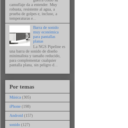
guerra como su
camuflaje da a entender. Muy
robusta, resistente al agua, a
prueba de golpes e, incluso, a
temperaturas e...
Barra de sonido
muy económica
para pantallas
planas
La NGS Pipeline es
una barra de sonido de diseño
minimalista y tamaño reducido,
para complementar cualquier
pantalla plana, sin peligro d...
Por temas
Música
(305)
iPhone
(198)
Android
(157)
sonido
(127)