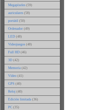
Megapíxeles
(59)
auriculares
(58)
portátil
(50)
Ordenador
(49)
LED
(48)
Videojuegos
(48)
Full HD
(46)
3D
(42)
Memoria
(42)
Vídeo
(41)
GPS
(40)
Reloj
(40)
Edición limitada
(36)
PC
(35)