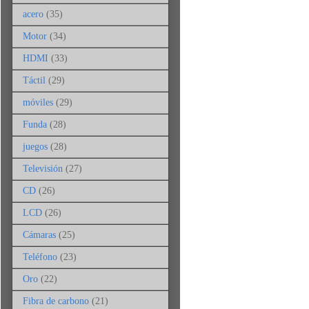
acero
(35)
Motor
(34)
HDMI
(33)
Táctil
(29)
móviles
(29)
Funda
(28)
juegos
(28)
Televisión
(27)
CD
(26)
LCD
(26)
Cámaras
(25)
Teléfono
(23)
Oro
(22)
Fibra de carbono
(21)