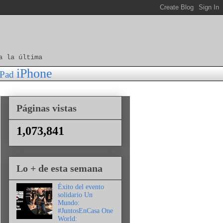
a la última
iPhone
iPad
Páginas vistas
1,073,841
Lo + de esta semana
Éxito del evento
solidario Un
Mundo:
#JuntosEnCasa One
World: