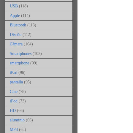
USB
(118)
Apple
(114)
Bluetooth
(113)
Diseño
(112)
Cámara
(104)
Smartphones
(102)
smartphone
(99)
iPad
(96)
pantalla
(95)
Cine
(78)
iPod
(73)
HD
(66)
aluminio
(66)
MP3
(62)