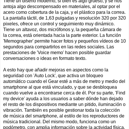
Tiene un diseño moderno, si bien es algo grueso, y se nos
antoja algo descompensado en materiales, al optar por el
acero como cobertura de la caja, y el plástico para la correa.
La pantalla táctil, de 1,63 pulgadas y resolución 320 por 320
pixeles, ofrece un control y seguimiento muy dinámico.
Tiene un altavoz, dos micrófonos y, la pequeña cámara de
la correa, está orientada hacia la parte exterior. La función
'Memographer' permite hacer fotos y pequeños vídeos de 10
segundos para compartirlos en las redes sociales. Las
prestaciones de 'Voice memo' hacen posible guardar
conversaciones o ideas en formato texto.
A esto hay que añadir mejoras en aspectos como la
seguridad con 'Auto Lock', que activa un bloqueo
automático cuando el Gear esté a más de metro y medio del
smartphone al que está vinculado, y que se desbloquea
cuando vuelve a encontrarse cerca de él. Por su parte, 'Find
my device' ayuda a los usuarios a saber dónde han dejado
el resto de los dispositivos mediante un pitido, iluminación o
vibración. También es posible gestionar toda la colección
de música del smartphone, al estilo de los reproductores de
música tradicional. Del mismo modo, funciona como un
podómetro, con amplia información sobre la actividad física,