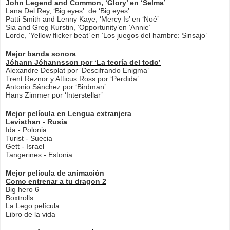
John Legend and Common, ‘Glory’ en ‘Selma’
Lana Del Rey, ‘Big eyes’ de ‘Big eyes’
Patti Smith and Lenny Kaye, ‘Mercy Is’ en ‘Noé’
Sia and Greg Kurstin, ‘Opportunity’en ‘Annie’
Lorde, ‘Yellow flicker beat’ en ‘Los juegos del hambre: Sinsajo’
Mejor banda sonora
Jóhann Jóhannsson por ‘La teoría del todo’
Alexandre Desplat por ‘Descifrando Enigma’
Trent Reznor y Atticus Ross por ‘Perdida’
Antonio Sánchez por ‘Birdman’
Hans Zimmer por ‘Interstellar’
Mejor película en Lengua extranjera
Leviathan - Rusia
Ida - Polonia
Turist - Suecia
Gett - Israel
Tangerines - Estonia
Mejor película de animación
Como entrenar a tu dragon 2
Big hero 6
Boxtrolls
La Lego película
Libro de la vida