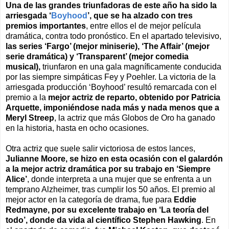
Una de las grandes triunfadoras de este año ha sido la
arriesgada ‘
Boyhood
’, que se ha alzado con tres
premios importantes
, entre ellos el de mejor película
dramática, contra todo pronóstico. En el apartado televisivo,
las series ‘Fargo’ (mejor miniserie), ‘The Affair’ (mejor
serie dramática) y ‘Transparent’ (mejor comedia
musical),
triunfaron en una gala magníficamente conducida
por las siempre simpáticas Fey y Poehler. La victoria de la
arriesgada producción ‘Boyhood’ resultó remarcada con el
premio a la
mejor actriz de reparto, obtenido por Patricia
Arquette, imponiéndose nada más y nada menos que a
Meryl Streep
, la actriz que más Globos de Oro ha ganado
en la historia, hasta en ocho ocasiones.
Otra actriz que suele salir victoriosa de estos lances,
Julianne Moore, se hizo en esta ocasión con el galardón
a la mejor actriz dramática por su trabajo en ‘Siempre
Alice’
, donde interpreta a una mujer que se enfrenta a un
temprano Alzheimer, tras cumplir los 50 años. El premio al
mejor actor en la categoría de drama, fue para
Eddie
Redmayne, por su excelente trabajo en ‘La teoría del
todo’, donde da vida al científico Stephen Hawking
. En