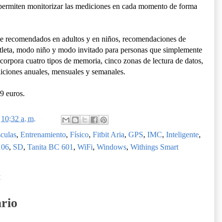
 permiten monitorizar las mediciones en cada momento de forma
je recomendados en adultos y en niños, recomendaciones de
atleta, modo niño y modo invitado para personas que simplemente
corpora cuatro tipos de memoria, cinco zonas de lectura de datos,
diciones anuales, mensuales y semanales.
9 euros.
n
10:32 a. m.
culas
,
Entrenamiento
,
Físico
,
Fitbit Aria
,
GPS
,
IMC
,
Inteligente
,
106
,
SD
,
Tanita BC 601
,
WiFi
,
Windows
,
Withings Smart
:
rio