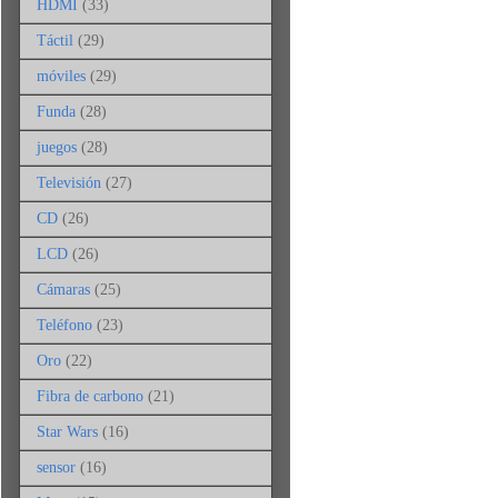
HDMI
(33)
Táctil
(29)
móviles
(29)
Funda
(28)
juegos
(28)
Televisión
(27)
CD
(26)
LCD
(26)
Cámaras
(25)
Teléfono
(23)
Oro
(22)
Fibra de carbono
(21)
Star Wars
(16)
sensor
(16)