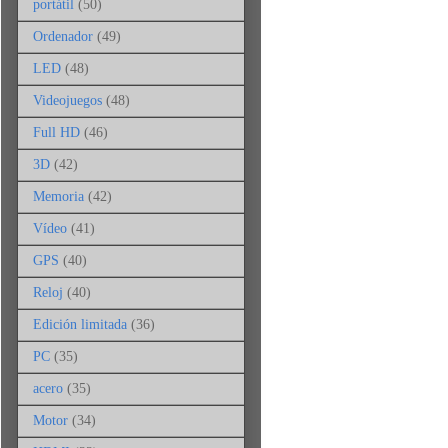
portátil
(50)
Ordenador
(49)
LED
(48)
Videojuegos
(48)
Full HD
(46)
3D
(42)
Memoria
(42)
Vídeo
(41)
GPS
(40)
Reloj
(40)
Edición limitada
(36)
PC
(35)
acero
(35)
Motor
(34)