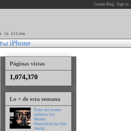
a la última
iPhone
iPad
Páginas vistas
1,074,370
Lo + de esta semana
Éxito del evento
solidario Un
Mundo:
#JuntosEnCasa One
World: