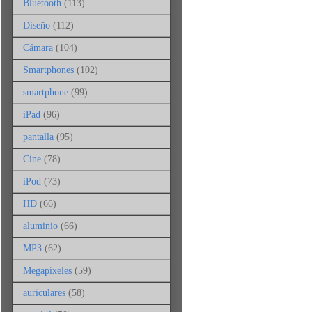
Bluetooth
(113)
Diseño
(112)
Cámara
(104)
Smartphones
(102)
smartphone
(99)
iPad
(96)
pantalla
(95)
Cine
(78)
iPod
(73)
HD
(66)
aluminio
(66)
MP3
(62)
Megapíxeles
(59)
auriculares
(58)