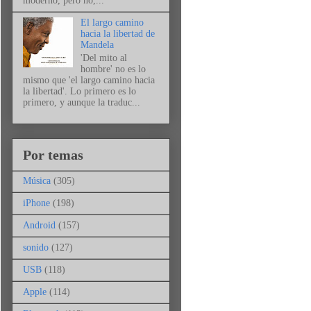
moderno, pero no,...
El largo camino
hacia la libertad de
Mandela
'Del mito al
hombre' no es lo
mismo que 'el largo camino hacia
la libertad'. Lo primero es lo
primero, y aunque la traduc...
Por temas
Música
(305)
iPhone
(198)
Android
(157)
sonido
(127)
USB
(118)
Apple
(114)