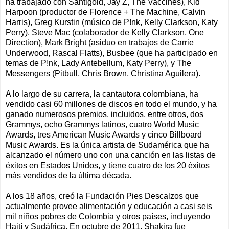
ha trabajado con Santigold, Jay Z, The Vaccines), Kid
Harpoon (productor de Florence + The Machine, Calvin
Harris), Greg Kurstin (músico de P!nk, Kelly Clarkson, Katy
Perry), Steve Mac (colaborador de Kelly Clarkson, One
Direction), Mark Bright (asiduo en trabajos de Carrie
Underwood, Rascal Flatts), Busbee (que ha participado en
temas de P!nk, Lady Antebellum, Katy Perry), y The
Messengers (Pitbull, Chris Brown, Christina Aguilera).
A lo largo de su carrera, la cantautora colombiana, ha
vendido casi 60 millones de discos en todo el mundo, y ha
ganado numerosos premios, incluidos, entre otros, dos
Grammys, ocho Grammys latinos, cuatro World Music
Awards, tres American Music Awards y cinco Billboard
Music Awards. Es la única artista de Sudamérica que ha
alcanzado el número uno con una canción en las listas de
éxitos en Estados Unidos, y tiene cuatro de los 20 éxitos
más vendidos de la última década.
A los 18 años, creó la Fundación Pies Descalzos que
actualmente provee alimentación y educación a casi seis
mil niños pobres de Colombia y otros países, incluyendo
Haití y Sudáfrica. En octubre de 2011, Shakira fue