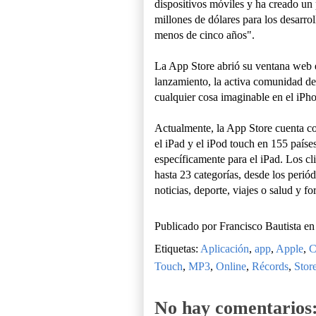
dispositivos móviles y ha creado un
millones de dólares para los desarr
menos de cinco años".
La App Store abrió su ventana web e
lanzamiento, la activa comunidad de
cualquier cosa imaginable en el iPho
Actualmente, la App Store cuenta co
el iPad y el iPod touch en 155 país
específicamente para el iPad. Los cl
hasta 23 categorías, desde los perió
noticias, deporte, viajes o salud y fo
Publicado por
Francisco Bautista
e
Etiquetas:
Aplicación
,
app
,
Apple
,
C
Touch
,
MP3
,
Online
,
Récords
,
Stor
No hay comentarios