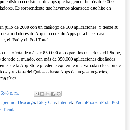
 potentísimo ecosistema de apps que ha generado más de 9.000
olladores. Es sorprendente que hayamos alcanzado este hito en
n julio de 2008 con un catálogo de 500 aplicaciones. Y desde su
 desarrolladores de Apple ha creado Apps para hacer casi
ne, el iPad y el iPod Touch.
n una oferta de más de 850.000 apps para los usuarios del iPhone,
es de todo el mundo, con más de 350.000 aplicaciones diseñadas
ientes de la App Store pueden elegir entre una variada selección de
dicos y revistas del Quiosco hasta Apps de juegos, negocios,
rma física.
n
6:48 p. m.
upertino
,
Descarga
,
Eddy Cue
,
Internet
,
iPad
,
iPhone
,
iPod
,
iPod
e
,
Tienda
: