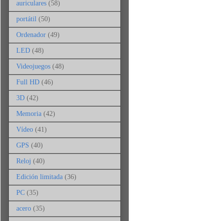
auriculares
(58)
portátil
(50)
Ordenador
(49)
LED
(48)
Videojuegos
(48)
Full HD
(46)
3D
(42)
Memoria
(42)
Vídeo
(41)
GPS
(40)
Reloj
(40)
Edición limitada
(36)
PC
(35)
acero
(35)