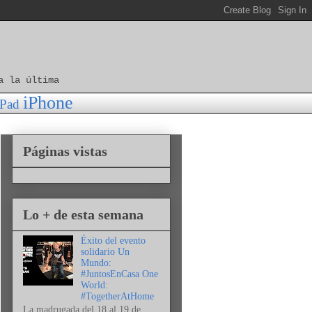
a la última
iPhone
iPad
Páginas vistas
Lo + de esta semana
Éxito del evento
solidario Un
Mundo:
#JuntosEnCasa One
World:
#TogetherAtHome
La madrugada del 18 al 19 de