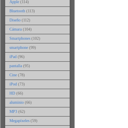
Apple
(114)
Bluetooth
(113)
Diseño
(112)
Cámara
(104)
Smartphones
(102)
smartphone
(99)
iPad
(96)
pantalla
(95)
Cine
(78)
iPod
(73)
HD
(66)
aluminio
(66)
MP3
(62)
Megapíxeles
(59)