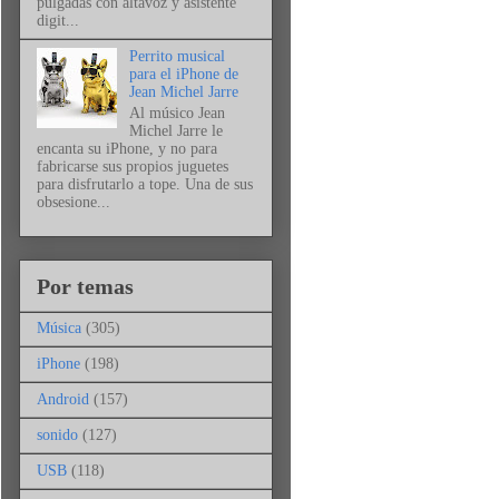
pulgadas con altavoz y asistente
digit...
Perrito musical
para el iPhone de
Jean Michel Jarre
Al músico Jean
Michel Jarre le
encanta su iPhone, y no para
fabricarse sus propios juguetes
para disfrutarlo a tope. Una de sus
obsesione...
Por temas
Música
(305)
iPhone
(198)
Android
(157)
sonido
(127)
USB
(118)