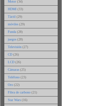
Motor
(34)
HDMI
(33)
Táctil
(29)
móviles
(29)
Funda
(28)
juegos
(28)
Televisión
(27)
CD
(26)
LCD
(26)
Cámaras
(25)
Teléfono
(23)
Oro
(22)
Fibra de carbono
(21)
Star Wars
(16)