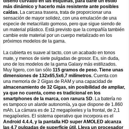
diseño curvado en las esquinas, para darle un estilo
más dinámico y hacerlo más resistente ante posibles
caídas.
La carcasa trasera, trata de proporcionar una
sensación de mayor solidez, con una emulación de una
especie de metacrilato gomoso, pero que sigue siendo de
un material plástico. Está previsto que la compañía también
cambie este material por un cuerpo metalizado en los
próximos modelos de la gama.
La cubierta es suave al tacto, con un acabado en tonos
mate, y menos de siete pulgadas de grosor. Es, sin duda,
uno de los modelos de la gama Galaxy más estilizados.
Muy ligero, con tan sólo
115 gramos de peso. Tiene unas
dimensiones de 132x65,5x6,7 milímetros.
Cuenta con
una memoria de 2 Gigas de RAM y una capacidad de
almacenamiento de 32 Gigas, sin posibilidad de ampliar,
ya que no cuenta, como es tradicional en los
smartphones de la marca, con ranura SD
. La batería no
es tampoco un alarde autonomía, ya que dispone de 1.860
mAh. La cámara es de 12 megapíxeles y la frontal, de 2,1
megapíxeles. El sistema operativo que incorpora es el
Android 4.4.4, y la pantalla HD super AMOLED alcanza
las 4,7 pulgadas de superficie útil. Lleva un procesador