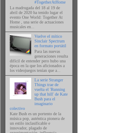
#TogetherAtHome
La madrugada del 18 al 19 de
abril de 2020 ha tenido lugar el
evento One World: Together At
Home , una serie de actuaciones
musicales en...
Vuelve el mítico
Sinclair Spectrum
en formato portátil
Para las nuevas
generaciones resulta
difícil de entender pero hubo una
época en la que los aficionados a
los videojuegos tenían que a...
La serie Stranger
Things trae de
vuelta el 'Running
up that hill' de Kate
Bush para el
imaginario
colectivo
Kate Bush es un portento de la
música pop, auténtica pionera de
un estilo inclasificable e
innovador, plagado de
experimentación, influencia...