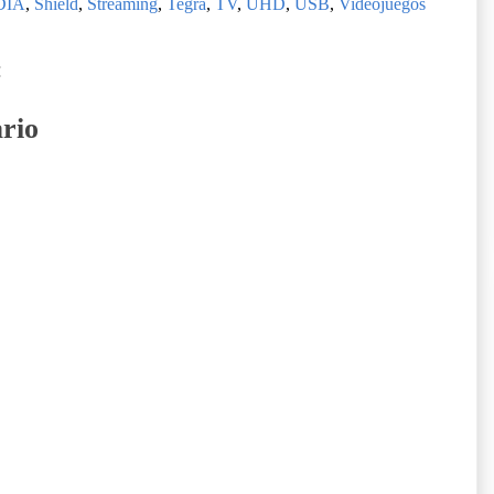
DIA
,
Shield
,
Streaming
,
Tegra
,
TV
,
UHD
,
USB
,
Videojuegos
:
rio