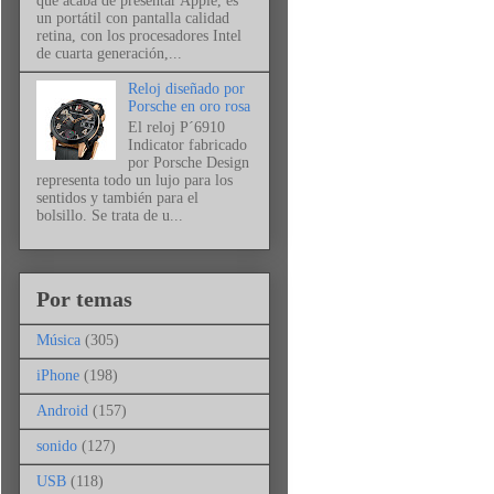
que acaba de presentar Apple, es
un portátil con pantalla calidad
retina, con los procesadores Intel
de cuarta generación,...
Reloj diseñado por
Porsche en oro rosa
El reloj P´6910
Indicator fabricado
por Porsche Design
representa todo un lujo para los
sentidos y también para el
bolsillo. Se trata de u...
Por temas
Música
(305)
iPhone
(198)
Android
(157)
sonido
(127)
USB
(118)