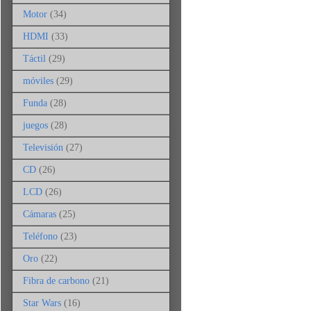
Motor
(34)
HDMI
(33)
Táctil
(29)
móviles
(29)
Funda
(28)
juegos
(28)
Televisión
(27)
CD
(26)
LCD
(26)
Cámaras
(25)
Teléfono
(23)
Oro
(22)
Fibra de carbono
(21)
Star Wars
(16)