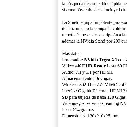
la búsqueda de contenidos rápidame
sistema ‘Over the air’ e incluye la 
La Shield equipa un potente proces
de lanzamiento la compañía califor
remoto+3 meses de suscripción a la
además la NVidia Stand por 299 eur
Más datos:
Procesador:
NVidia Tegra X1
con 2
Vídeo:
4K UHD Ready
hasta 60 F
Audio: 7.1 y 5.1 por HDMI.
Almacenamiento:
16 Gigas
.
Wireless: 802.11ac 2x2 MIMO 2.4 
Interfaz: Gigabit Ethernet, HDMI 2
SD
para tarjetas de hasta 128 Gigas 
Videojuegos: servicio streaming N
Peso: 654 gramos.
Dimensiones: 130x210x25 mm.