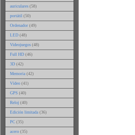
auriculares
(58)
portátil
(50)
Ordenador
(49)
LED
(48)
Videojuegos
(48)
Full HD
(46)
3D
(42)
Memoria
(42)
Vídeo
(41)
GPS
(40)
Reloj
(40)
Edición limitada
(36)
PC
(35)
acero
(35)