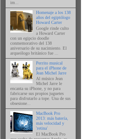
im...
Homenaje a los 138
años del egiptólogo
Howard Carter
Google rinde culto
a Howard Carter
con un egipcio doodle
conmemorativo del 138
aniversario de su nacimiento. El
arqueólogo británico fue ...
Perrito musical
para el iPhone de
Jean Michel Jarre
Al músico Jean
Michel Jarre le
encanta su iPhone, y no para
fabricarse sus propios juguetes
para disfrutarlo a tope. Una de sus
obsesione...
MacBook Pro
2013: más batería,
más velocidad y
'retina'
El MacBook Pro