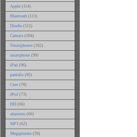
Apple
(114)
Bluetooth
(113)
Diseño
(112)
Cámara
(104)
Smartphones
(102)
smartphone
(99)
iPad
(96)
pantalla
(95)
Cine
(78)
iPod
(73)
HD
(66)
aluminio
(66)
MP3
(62)
Megapíxeles
(59)