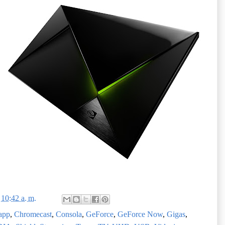
n
10:42 a. m.
app
,
Chromecast
,
Consola
,
GeForce
,
GeForce Now
,
Gigas
,