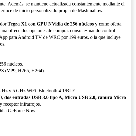
nte. Además, se mantiene actualizada constantemente mediante el
interface de inicio personalizado propia de Mashmallow.
ador
Tegra X1 con GPU NVidia de 256 núcleos y c
omo oferta
niana ofrece dos opciones de compra: consola+mando control
 App para Android TV de WRC por 199 euros, o la que incluye
os.
56 núcleos.
PS (VP9, H265, H264).
GHz y 5 GHz WiFi. Bluetooth 4.1/BLE.
.0,
dos entradas USB 3.0 tipo A, Micro USB 2.0, ranura Micro
y receptor infrarrojos.
Vidia GeForce Now.