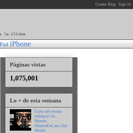
a la última
iPhone
iPad
Páginas vistas
1,075,001
Lo + de esta semana
Éxito del evento
solidario Un
Mundo:
#JuntosEnCasa One
World: