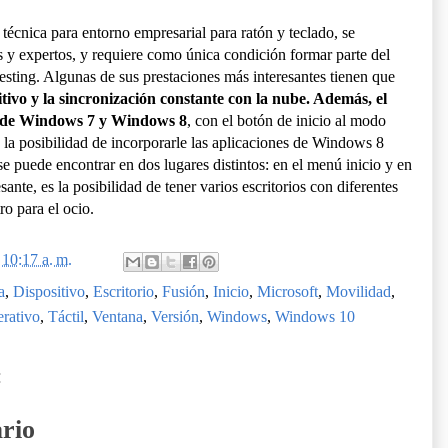
 técnica para entorno empresarial para ratón y teclado, se
y expertos, y requiere como única condición formar parte del
sting. Algunas de sus prestaciones más interesantes tienen que
itivo y la sincronización constante con la nube. Además, el
ón de Windows 7 y Windows 8
, con el botón de inicio al modo
 y la posibilidad de incorporarle las aplicaciones de Windows 8
e puede encontrar en dos lugares distintos: en el menú inicio y en
sante, es la posibilidad de tener varios escritorios con diferentes
o para el ocio.
n
10:17 a. m.
a
,
Dispositivo
,
Escritorio
,
Fusión
,
Inicio
,
Microsoft
,
Movilidad
,
rativo
,
Táctil
,
Ventana
,
Versión
,
Windows
,
Windows 10
:
rio