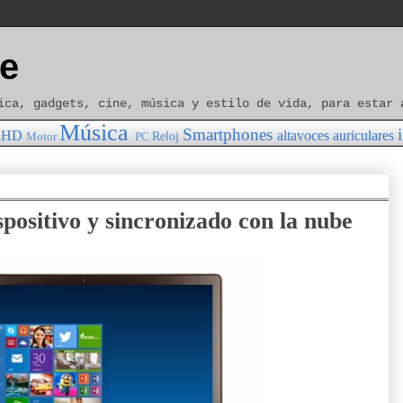
e
ica, gadgets, cine, música y estilo de vida, para estar 
Música
Smartphones
HD
altavoces
auriculares
Reloj
Motor
PC
positivo y sincronizado con la nube