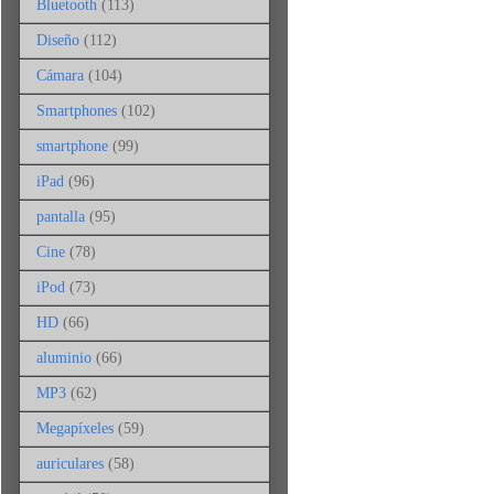
Bluetooth
(113)
Diseño
(112)
Cámara
(104)
Smartphones
(102)
smartphone
(99)
iPad
(96)
pantalla
(95)
Cine
(78)
iPod
(73)
HD
(66)
aluminio
(66)
MP3
(62)
Megapíxeles
(59)
auriculares
(58)