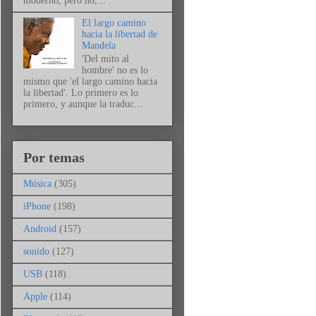
moderno, pero no,...
El largo camino
hacia la libertad de
Mandela
'Del mito al
hombre' no es lo
mismo que 'el largo camino hacia
la libertad'. Lo primero es lo
primero, y aunque la traduc...
Por temas
Música
(305)
iPhone
(198)
Android
(157)
sonido
(127)
USB
(118)
Apple
(114)