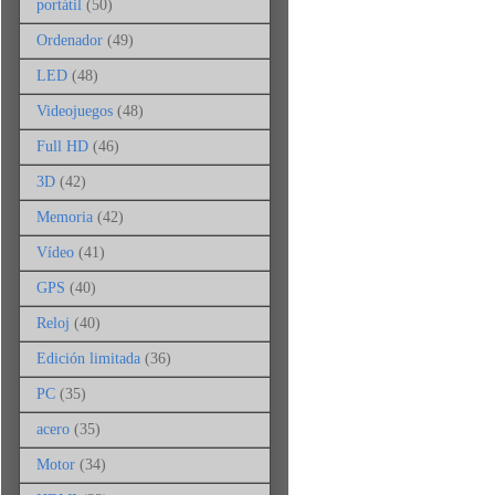
portátil
(50)
Ordenador
(49)
LED
(48)
Videojuegos
(48)
Full HD
(46)
3D
(42)
Memoria
(42)
Vídeo
(41)
GPS
(40)
Reloj
(40)
Edición limitada
(36)
PC
(35)
acero
(35)
Motor
(34)