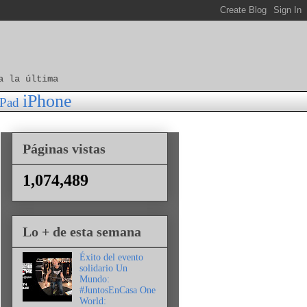
a la última
iPhone
iPad
Páginas vistas
1,074,489
Lo + de esta semana
Éxito del evento
solidario Un
Mundo:
#JuntosEnCasa One
World: