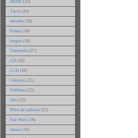
HDMI
(33)
Táctil
(29)
móviles
(29)
Funda
(28)
juegos
(28)
Televisión
(27)
CD
(26)
LCD
(26)
Cámaras
(25)
Teléfono
(23)
Oro
(22)
Fibra de carbono
(21)
Star Wars
(16)
sensor
(16)