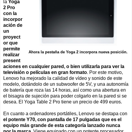
la
Yoga
2 Pro
con la
incorpor
ación de
un
proyect
or que
permite
Ahora la pestaña de Yoga 2 incorpora nueva posición.
realizar
present
aciones en cualquier pared, o bien utilizarla para ver la
televisión o películas en gran formato
. Por este motivo,
Lenovo ha mejorado la calidad de vídeo y sonido de este
modelo, dotándolo de un subwoofer de 5V, y una autonomía
de batería que roza las 14 horas, así como una abertura en
el bisagra de sujeción para poder colgarlo en la pared si se
desea. El Yoga Table 2 Pro tiene un precio de 499 euros.
En cuanto a ordenadores portátiles, Lenovo se destapa con
el potente Y70, con pantalla de 17 pulgadas que es el
equipo más grande de esta categoría lanzado nunca
por la marca
. Viene equipado con un potente procesador