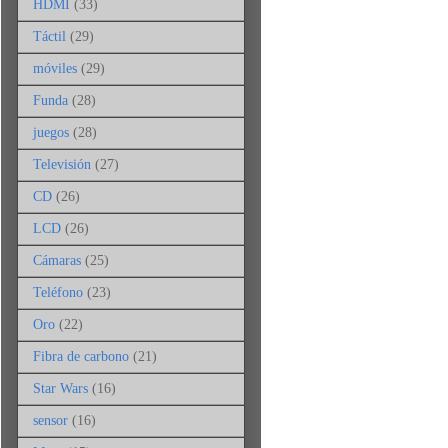
HDMI
(33)
Táctil
(29)
móviles
(29)
Funda
(28)
juegos
(28)
Televisión
(27)
CD
(26)
LCD
(26)
Cámaras
(25)
Teléfono
(23)
Oro
(22)
Fibra de carbono
(21)
Star Wars
(16)
sensor
(16)