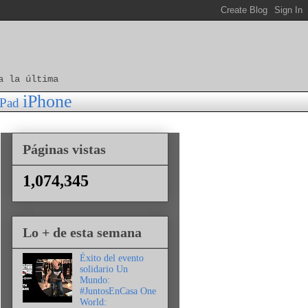
a la última
iPhone
iPad
Páginas vistas
1,074,345
Lo + de esta semana
Éxito del evento
solidario Un
Mundo:
#JuntosEnCasa One
World: