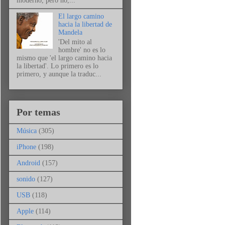
moderno, pero no,...
El largo camino
hacia la libertad de
Mandela
'Del mito al
hombre' no es lo
mismo que 'el largo camino hacia
la libertad'. Lo primero es lo
primero, y aunque la traduc...
Por temas
Música
(305)
iPhone
(198)
Android
(157)
sonido
(127)
USB
(118)
Apple
(114)