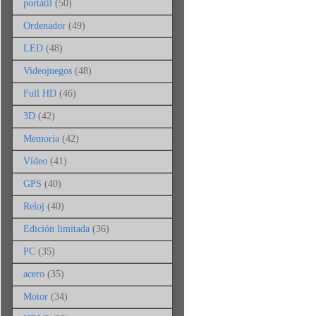
portátil
(50)
Ordenador
(49)
LED
(48)
Videojuegos
(48)
Full HD
(46)
3D
(42)
Memoria
(42)
Vídeo
(41)
GPS
(40)
Reloj
(40)
Edición limitada
(36)
PC
(35)
acero
(35)
Motor
(34)