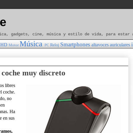
e
ica, gadgets, cine, música y estilo de vida, para estar 
Música
Smartphones
HD
altavoces
auriculares
Reloj
Motor
PC
l coche muy discreto
s libres
el coche.
do, no
 en
anas. Ha
e en sus
gramos,