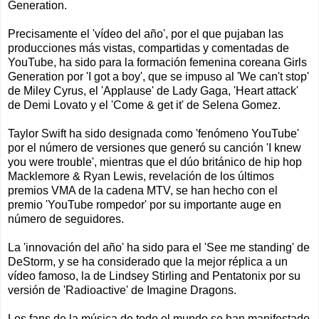
Generation.
Precisamente el 'vídeo del año', por el que pujaban las
producciones más vistas, compartidas y comentadas de
YouTube, ha sido para la formación femenina coreana Girls
Generation por 'I got a boy', que se impuso al 'We can't stop'
de Miley Cyrus, el 'Applause' de Lady Gaga, 'Heart attack'
de Demi Lovato y el 'Come & get it' de Selena Gomez.
Taylor Swift ha sido designada como 'fenómeno YouTube'
por el número de versiones que generó su canción 'I knew
you were trouble', mientras que el dúo británico de hip hop
Macklemore & Ryan Lewis, revelación de los últimos
premios VMA de la cadena MTV, se han hecho con el
premio 'YouTube rompedor' por su importante auge en
número de seguidores.
La 'innovación del año' ha sido para el 'See me standing' de
DeStorm, y se ha considerado que la mejor réplica a un
vídeo famoso, la de Lindsey Stirling and Pentatonix por su
versión de 'Radioactive' de Imagine Dragons.
Los fans de la música de todo el mundo se han manifestado