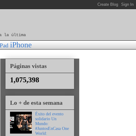
a la última
iPhone
iPad
Páginas vistas
1,075,398
Lo + de esta semana
Éxito del evento
solidario Un
Mundo:
#JuntosEnCasa One
World: