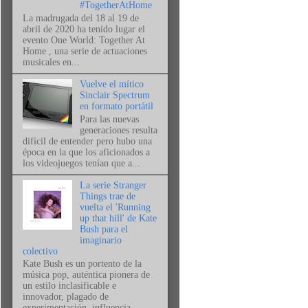
#TogetherAtHome
La madrugada del 18 al 19 de
abril de 2020 ha tenido lugar el
evento One World: Together At
Home , una serie de actuaciones
musicales en...
Vuelve el mítico
Sinclair Spectrum
en formato portátil
Para las nuevas
generaciones resulta
difícil de entender pero hubo una
época en la que los aficionados a
los videojuegos tenían que a...
La serie Stranger
Things trae de
vuelta el 'Running
up that hill' de Kate
Bush para el
imaginario
colectivo
Kate Bush es un portento de la
música pop, auténtica pionera de
un estilo inclasificable e
innovador, plagado de
experimentación, influencia...