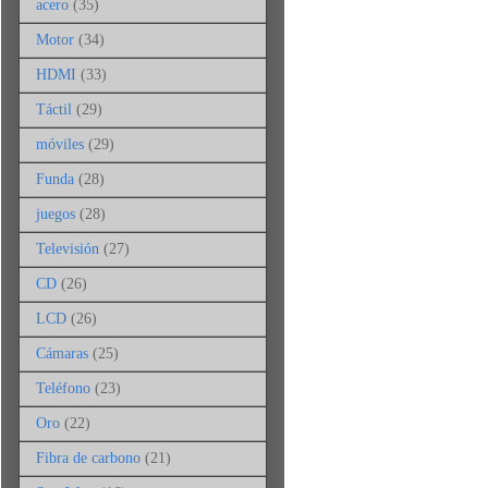
acero
(35)
Motor
(34)
HDMI
(33)
Táctil
(29)
móviles
(29)
Funda
(28)
juegos
(28)
Televisión
(27)
CD
(26)
LCD
(26)
Cámaras
(25)
Teléfono
(23)
Oro
(22)
Fibra de carbono
(21)