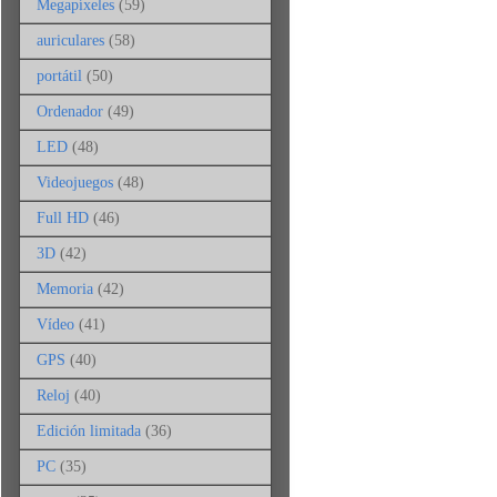
Megapíxeles
(59)
auriculares
(58)
portátil
(50)
Ordenador
(49)
LED
(48)
Videojuegos
(48)
Full HD
(46)
3D
(42)
Memoria
(42)
Vídeo
(41)
GPS
(40)
Reloj
(40)
Edición limitada
(36)
PC
(35)