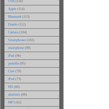
USB
(118)
Apple
(114)
Bluetooth
(113)
Diseño
(112)
Cámara
(104)
Smartphones
(102)
smartphone
(99)
iPad
(96)
pantalla
(95)
Cine
(78)
iPod
(73)
HD
(66)
aluminio
(66)
MP3
(62)