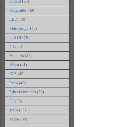
portátil
(50)
Ordenador
(49)
LED
(48)
Videojuegos
(48)
Full HD
(46)
3D
(42)
Memoria
(42)
Vídeo
(41)
GPS
(40)
Reloj
(40)
Edición limitada
(36)
PC
(35)
acero
(35)
Motor
(34)