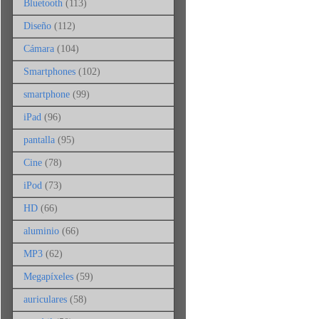
Bluetooth
(113)
Diseño
(112)
Cámara
(104)
Smartphones
(102)
smartphone
(99)
iPad
(96)
pantalla
(95)
Cine
(78)
iPod
(73)
HD
(66)
aluminio
(66)
MP3
(62)
Megapíxeles
(59)
auriculares
(58)