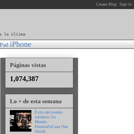
a la última
iPhone
iPad
Páginas vistas
1,074,387
Lo + de esta semana
Éxito del evento
solidario Un
Mundo:
#JuntosEnCasa One
World: