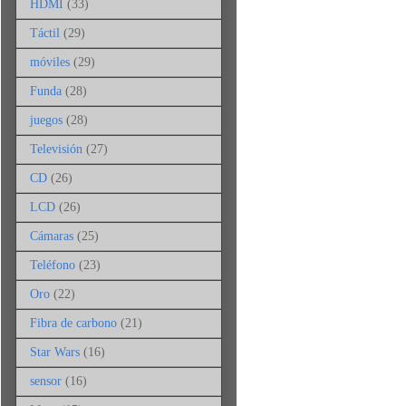
HDMI
(33)
Táctil
(29)
móviles
(29)
Funda
(28)
juegos
(28)
Televisión
(27)
CD
(26)
LCD
(26)
Cámaras
(25)
Teléfono
(23)
Oro
(22)
Fibra de carbono
(21)
Star Wars
(16)
sensor
(16)