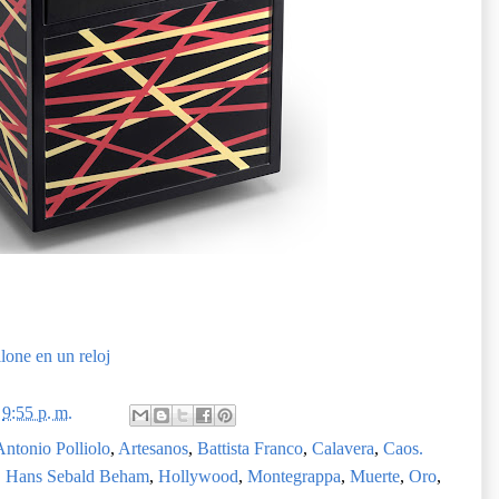
llone en un reloj
n
9:55 p. m.
Antonio Polliolo
,
Artesanos
,
Battista Franco
,
Calavera
,
Caos.
,
Hans Sebald Beham
,
Hollywood
,
Montegrappa
,
Muerte
,
Oro
,