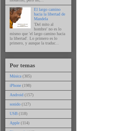
moderno, pero no,...
El largo camino
hacia la libertad de
Mandela
'Del mito al
hombre' no es lo
mismo que 'el largo camino hacia
la libertad'. Lo primero es lo
primero, y aunque la traduc...
Por temas
Música
(305)
iPhone
(198)
Android
(157)
sonido
(127)
USB
(118)
Apple
(114)