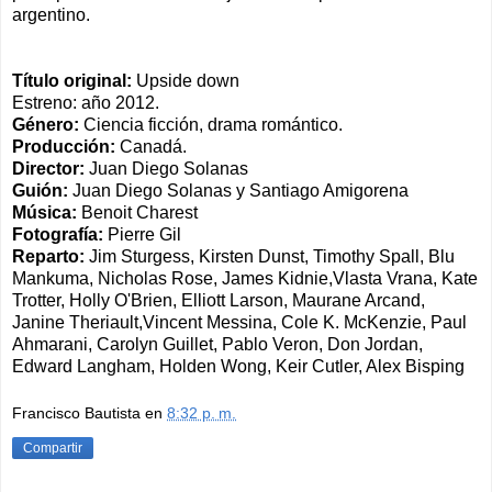
argentino.
Título original:
Upside down
Estreno: año 2012.
Género:
Ciencia ficción, drama romántico.
Producción:
Canadá.
Director:
Juan Diego Solanas
Guión:
Juan Diego Solanas y Santiago Amigorena
Música:
Benoit Charest
Fotografía:
Pierre Gil
Reparto:
Jim Sturgess, Kirsten Dunst, Timothy Spall, Blu
Mankuma, Nicholas Rose, James Kidnie,Vlasta Vrana, Kate
Trotter, Holly O'Brien, Elliott Larson, Maurane Arcand,
Janine Theriault,Vincent Messina, Cole K. McKenzie, Paul
Ahmarani, Carolyn Guillet, Pablo Veron, Don Jordan,
Edward Langham, Holden Wong, Keir Cutler, Alex Bisping
Francisco Bautista
en
8:32 p. m.
Compartir