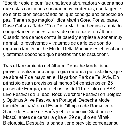
“Escribir este álbum fue una tarea abrumadora y queríamos
que estas canciones sonaran muy modernas, que la gente
se sienta bien escuchándolas, que consiga una especie de
paz. Tienen algo mágico”, dice Martin Gore. Por su parte,
Dave Gahan añade: “Con Delta Machine hemos cambiado
completamente nuestra idea de cómo hacer un álbum.
Cuando nos damos contra la pared y empieza a sonar muy
normal, lo revolvemos y tratamos de darle ese sonido
orgánico tan Depeche Mode. Delta Machine es el resultado
y estamos deseando que nuestos fans lo escuchen”.
Tras el lanzamiento del álbum, Depeche Mode tiene
previsto realizar una amplia gira europea por estadios, que
se abre el 7 de mayo en el Hayarkon Park de Tel Aviv. En
principio están previstos al menos 34 conciertos en 25
países de Europa, entre ellos los del 11 de julio en BBK
Live Festival de Bilbao, Rock Werchter Festival en Bélgica
y Optimus Alive Festival en Portugal. Depeche Mode
también actuará en el Estadio Olímpico de Roma, en el
Stade de France de París y el Locomotive Stadium de
Moscú, antes de cerrar la gira el 29 de julio en Minsk,
Bielorusia. Después la banda tiene previsto comenzar su