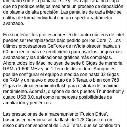
laminado sobre la pantalla LCD y lleva aplicada una capa
que no produce reflejos mediante un proceso de deposición
de plasma de alta precisión. Las pantallas de cada iMac se
calibra de forma individual con un espectro-radiómetro
avanzado.
En su interior, los procesadores i5 de cuatro núcleos de Intel
pueden ser reemplazados bajo pedido por los Core i7. Los
últimos procesadores GeForce de nVidia ofrecen hasta un
60 por ciento más de rendimiento para usar los juegos más
avanzados y las aplicaciones gráficas más complejas.
Ahora todos los iMac incluyen de serie 8 Gigas de memoria
RAM a 1.600 MHz y un 1 Tera de disco duro. Aunque es
posible configurar el equipo a medida con hasta 32 Gigas
de RAM y un nuevo disco duro de 3 Teras, o bien con 768
Gigas de almacenamiento flash para disfrutar del máximo
rendimiento. Además, dispone de dos puertos Thunderbolt y
cuatro USB 3.0, así como numerosas posibilidades de
ampliación y periféricos.
Las prestaciones de almacenamiento 'Fusion Drive',
basadas en memoria sólida flash de 128 Gigas con un
disco duro convencional de 1 a 3 Teras, que se configuran