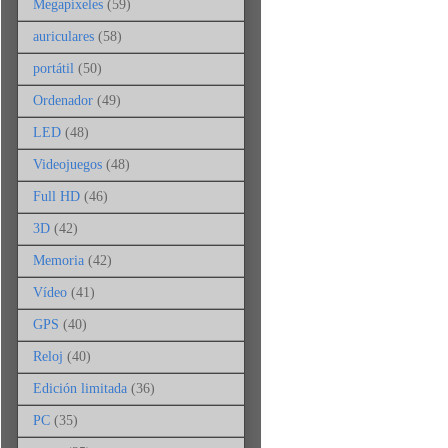
Megapíxeles
(59)
auriculares
(58)
portátil
(50)
Ordenador
(49)
LED
(48)
Videojuegos
(48)
Full HD
(46)
3D
(42)
Memoria
(42)
Vídeo
(41)
GPS
(40)
Reloj
(40)
Edición limitada
(36)
PC
(35)