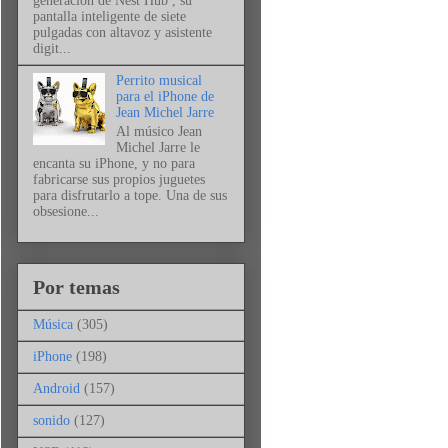
generación de Nest Hub , su
pantalla inteligente de siete
pulgadas con altavoz y asistente
digit...
Perrito musical
para el iPhone de
Jean Michel Jarre
Al músico Jean
Michel Jarre le
encanta su iPhone, y no para
fabricarse sus propios juguetes
para disfrutarlo a tope. Una de sus
obsesione...
Por temas
Música
(305)
iPhone
(198)
Android
(157)
sonido
(127)