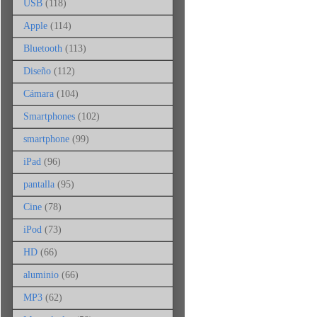
USB
(118)
Apple
(114)
Bluetooth
(113)
Diseño
(112)
Cámara
(104)
Smartphones
(102)
smartphone
(99)
iPad
(96)
pantalla
(95)
Cine
(78)
iPod
(73)
HD
(66)
aluminio
(66)
MP3
(62)