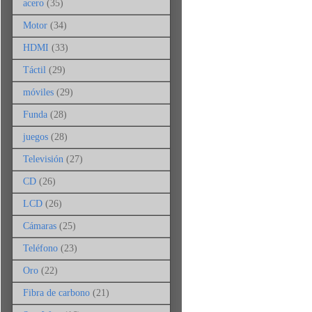
acero
(35)
Motor
(34)
HDMI
(33)
Táctil
(29)
móviles
(29)
Funda
(28)
juegos
(28)
Televisión
(27)
CD
(26)
LCD
(26)
Cámaras
(25)
Teléfono
(23)
Oro
(22)
Fibra de carbono
(21)