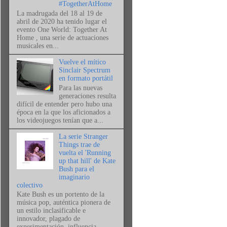
#TogetherAtHome
La madrugada del 18 al 19 de
abril de 2020 ha tenido lugar el
evento One World: Together At
Home , una serie de actuaciones
musicales en...
Vuelve el mítico
Sinclair Spectrum
en formato portátil
Para las nuevas
generaciones resulta
difícil de entender pero hubo una
época en la que los aficionados a
los videojuegos tenían que a...
La serie Stranger
Things trae de
vuelta el 'Running
up that hill' de Kate
Bush para el
imaginario
colectivo
Kate Bush es un portento de la
música pop, auténtica pionera de
un estilo inclasificable e
innovador, plagado de
experimentación, influencia...