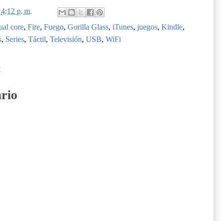
n
4:12 p. m.
al core
,
Fire
,
Fuego
,
Gorilla Glass
,
iTunes
,
juegos
,
Kindle
,
s
,
Series
,
Táctil
,
Televisión
,
USB
,
WiFi
:
rio