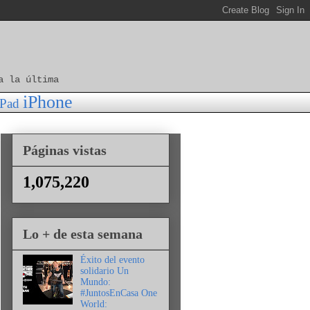
a la última
iPhone
iPad
Páginas vistas
1,075,220
Lo + de esta semana
Éxito del evento
solidario Un
Mundo:
#JuntosEnCasa One
World: