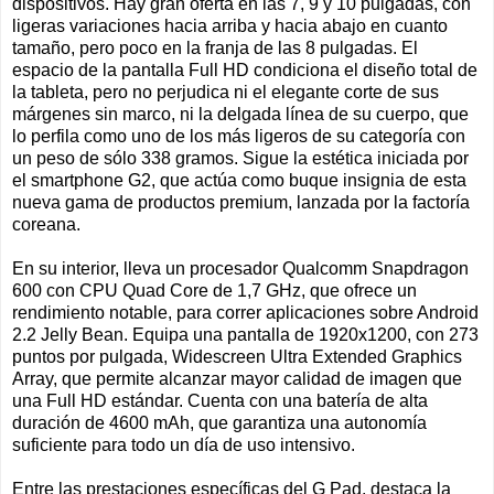
dispositivos. Hay gran oferta en las 7, 9 y 10 pulgadas, con
ligeras variaciones hacia arriba y hacia abajo en cuanto
tamaño, pero poco en la franja de las 8 pulgadas. El
espacio de la pantalla Full HD condiciona el diseño total de
la tableta, pero no perjudica ni el elegante corte de sus
márgenes sin marco, ni la delgada línea de su cuerpo, que
lo perfila como uno de los más ligeros de su categoría con
un peso de sólo 338 gramos. Sigue la estética iniciada por
el smartphone G2, que actúa como buque insignia de esta
nueva gama de productos premium, lanzada por la factoría
coreana.
En su interior, lleva un procesador Qualcomm Snapdragon
600 con CPU Quad Core de 1,7 GHz, que ofrece un
rendimiento notable, para correr aplicaciones sobre Android
2.2 Jelly Bean. Equipa una pantalla de 1920x1200, con 273
puntos por pulgada, Widescreen Ultra Extended Graphics
Array, que permite alcanzar mayor calidad de imagen que
una Full HD estándar. Cuenta con una batería de alta
duración de 4600 mAh, que garantiza una autonomía
suficiente para todo un día de uso intensivo.
Entre las prestaciones específicas del G Pad, destaca la