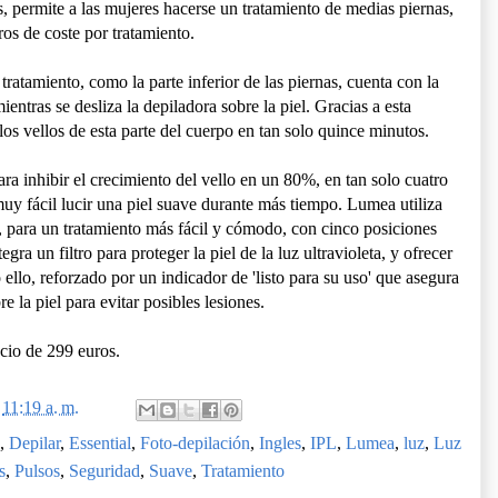
, permite a las mujeres hacerse un tratamiento de medias piernas,
ros de coste por tratamiento.
ratamiento, como la parte inferior de las piernas, cuenta con la
ientras se desliza la depiladora sobre la piel. Gracias a esta
los vellos de esta parte del cuerpo en tan solo quince minutos.
ara inhibir el crecimiento del vello en un 80%, en tan solo cuatro
 muy fácil lucir una piel suave durante más tiempo. Lumea utiliza
, para un tratamiento más fácil y cómodo, con cinco posiciones
gra un filtro para proteger la piel de la luz ultravioleta, y ofrecer
ello, reforzado por un indicador de 'listo para su uso' que asegura
 la piel para evitar posibles lesiones.
cio de 299 euros.
n
11:19 a. m.
,
Depilar
,
Essential
,
Foto-depilación
,
Ingles
,
IPL
,
Lumea
,
luz
,
Luz
s
,
Pulsos
,
Seguridad
,
Suave
,
Tratamiento