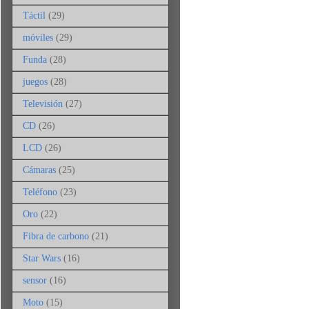
Táctil
(29)
móviles
(29)
Funda
(28)
juegos
(28)
Televisión
(27)
CD
(26)
LCD
(26)
Cámaras
(25)
Teléfono
(23)
Oro
(22)
Fibra de carbono
(21)
Star Wars
(16)
sensor
(16)
Moto
(15)