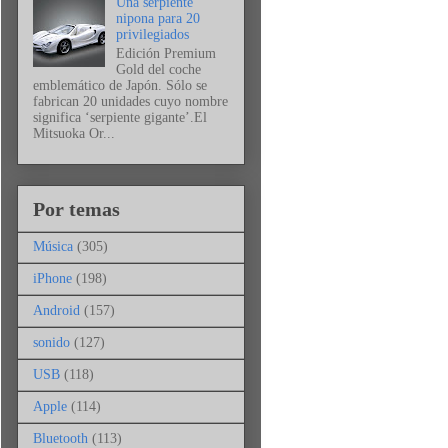
Una serpiente
nipona para 20
privilegiados
Edición Premium
Gold del coche
emblemático de Japón. Sólo se
fabrican 20 unidades cuyo nombre
significa ‘serpiente gigante’.El
Mitsuoka Or...
Por temas
Música
(305)
iPhone
(198)
Android
(157)
sonido
(127)
USB
(118)
Apple
(114)
Bluetooth
(113)