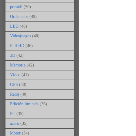
portátil
(50)
Ordenador
(49)
LED
(48)
Videojuegos
(48)
Full HD
(46)
3D
(42)
Memoria
(42)
Vídeo
(41)
GPS
(40)
Reloj
(40)
Edición limitada
(36)
PC
(35)
acero
(35)
Motor
(34)