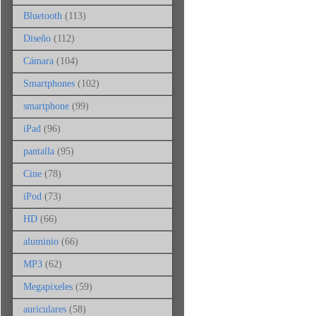
Bluetooth
(113)
Diseño
(112)
Cámara
(104)
Smartphones
(102)
smartphone
(99)
iPad
(96)
pantalla
(95)
Cine
(78)
iPod
(73)
HD
(66)
aluminio
(66)
MP3
(62)
Megapíxeles
(59)
auriculares
(58)