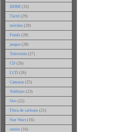
HDMI
(33)
Táctil
(29)
móviles
(29)
Funda
(28)
juegos
(28)
Televisión
(27)
CD
(26)
LCD
(26)
Cámaras
(25)
Teléfono
(23)
Oro
(22)
Fibra de carbono
(21)
Star Wars
(16)
sensor
(16)