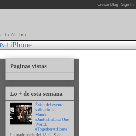
a la última
iPhone
iPad
Páginas vistas
Lo + de esta semana
Éxito del evento
solidario Un
Mundo:
#JuntosEnCasa One
World:
#TogetherAtHome
La madrugada del 18 al 19 de