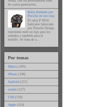
retina, con los procesadores Intel
de cuarta generación,...
Reloj diseñado por
Porsche en oro rosa
El reloj P´6910
Indicator fabricado
por Porsche Design
representa todo un lujo para los
sentidos y también para el
bolsillo. Se trata de u...
Por temas
Música
(305)
iPhone
(198)
Android
(157)
sonido
(127)
USB
(118)
Apple
(114)