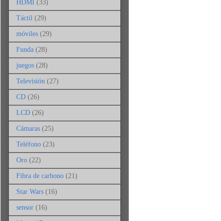
HDMI
(33)
Táctil
(29)
móviles
(29)
Funda
(28)
juegos
(28)
Televisión
(27)
CD
(26)
LCD
(26)
Cámaras
(25)
Teléfono
(23)
Oro
(22)
Fibra de carbono
(21)
Star Wars
(16)
sensor
(16)