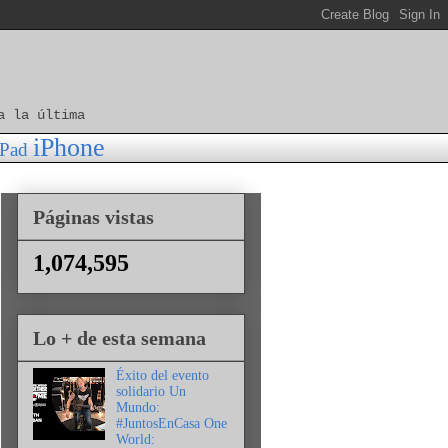
a la última
iPhone
iPad
Páginas vistas
1,074,595
Lo + de esta semana
Éxito del evento
solidario Un
Mundo:
#JuntosEnCasa One
World: