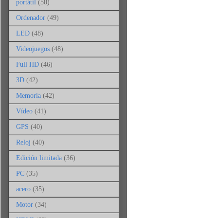
portátil
(50)
Ordenador
(49)
LED
(48)
Videojuegos
(48)
Full HD
(46)
3D
(42)
Memoria
(42)
Vídeo
(41)
GPS
(40)
Reloj
(40)
Edición limitada
(36)
PC
(35)
acero
(35)
Motor
(34)