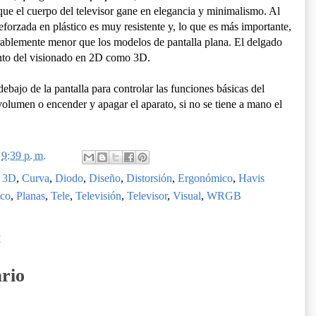
que el cuerpo del televisor gane en elegancia y minimalismo. Al
eforzada en plástico es muy resistente y, lo que es más importante,
rablemente menor que los modelos de pantalla plana. El delgado
anto del visionado en 2D como 3D.
ebajo de la pantalla para controlar las funciones básicas del
 volumen o encender y apagar el aparato, si no se tiene a mano el
n
9:39 p. m.
 3D
,
Curva
,
Diodo
,
Diseño
,
Distorsión
,
Ergonómico
,
Havis
ico
,
Planas
,
Tele
,
Televisión
,
Televisor
,
Visual
,
WRGB
:
rio