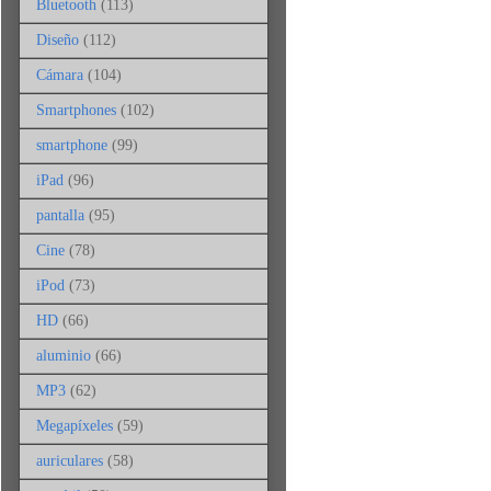
Bluetooth
(113)
Diseño
(112)
Cámara
(104)
Smartphones
(102)
smartphone
(99)
iPad
(96)
pantalla
(95)
Cine
(78)
iPod
(73)
HD
(66)
aluminio
(66)
MP3
(62)
Megapíxeles
(59)
auriculares
(58)