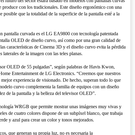
el futuro del sector estará basado en modelos con pantallas curvas
se produce con los tradicionales. Este diseño ergonómico con una
e posible que la totalidad de la superficie de la pantalla esté a la
on pantalla curvada es el LG EA9800 con tecnología patentada
talla OLED de diseño curvo, así como por una gran calidad de
las características de Cinema 3D y el diseño curvo evita la pérdida
s laterales de la imagen con las teles planas.
evisor OLED de 55 pulgadas”, según palabras de Havis Kwon,
 Home Entertainment de LG Electronics. “Creemos que nuestros
 mejor experiencia de visionado. De hecho, superan todo lo que
 modelo curvo complementa la familia de equipos con un diseño
ez de la pantalla y la belleza del televisor OLED”.
cnología WRGB que permite mostrar unas imágenes muy vivas y
xeles de cuatro colores dispone de un subpíxel blanco, que trabaja
erde y azul para crear un color y tonos mejorados.
os, que generan su propia luz, no es necesaria la