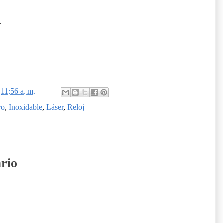
.
n
11:56 a. m.
ro
,
Inoxidable
,
Láser
,
Reloj
:
rio