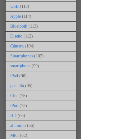
USB
(118)
Apple
(114)
Bluetooth
(113)
Diseño
(112)
Cámara
(104)
Smartphones
(102)
smartphone
(99)
iPad
(96)
pantalla
(95)
Cine
(78)
iPod
(73)
HD
(66)
aluminio
(66)
MP3
(62)