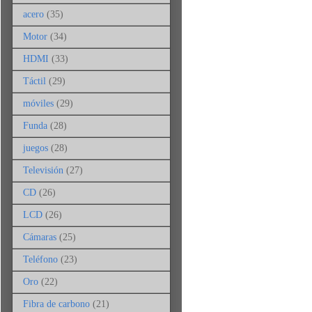
acero
(35)
Motor
(34)
HDMI
(33)
Táctil
(29)
móviles
(29)
Funda
(28)
juegos
(28)
Televisión
(27)
CD
(26)
LCD
(26)
Cámaras
(25)
Teléfono
(23)
Oro
(22)
Fibra de carbono
(21)