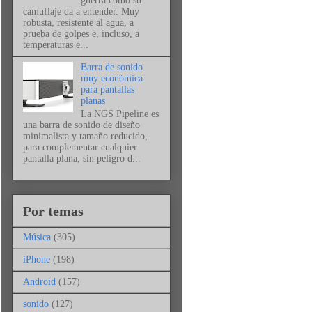
guerra como su
camuflaje da a entender. Muy
robusta, resistente al agua, a
prueba de golpes e, incluso, a
temperaturas e...
Barra de sonido
muy económica
para pantallas
planas
La NGS Pipeline es
una barra de sonido de diseño
minimalista y tamaño reducido,
para complementar cualquier
pantalla plana, sin peligro d...
Por temas
Música
(305)
iPhone
(198)
Android
(157)
sonido
(127)