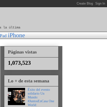
a la última
iPhone
iPad
Páginas vistas
1,073,523
Lo + de esta semana
Éxito del evento
solidario Un
Mundo:
#JuntosEnCasa One
World: