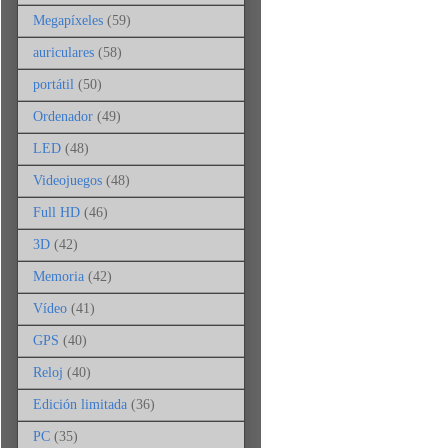
Megapíxeles
(59)
auriculares
(58)
portátil
(50)
Ordenador
(49)
LED
(48)
Videojuegos
(48)
Full HD
(46)
3D
(42)
Memoria
(42)
Vídeo
(41)
GPS
(40)
Reloj
(40)
Edición limitada
(36)
PC
(35)