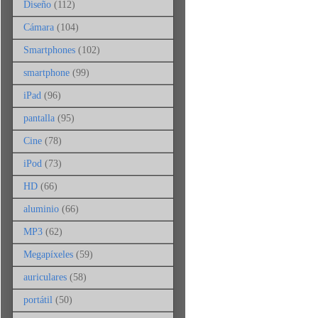
Diseño
(112)
Cámara
(104)
Smartphones
(102)
smartphone
(99)
iPad
(96)
pantalla
(95)
Cine
(78)
iPod
(73)
HD
(66)
aluminio
(66)
MP3
(62)
Megapíxeles
(59)
auriculares
(58)
portátil
(50)