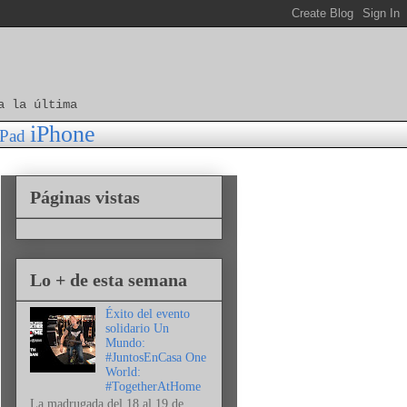
a la última
iPhone
iPad
Páginas vistas
Lo + de esta semana
Éxito del evento
solidario Un
Mundo:
#JuntosEnCasa One
World:
#TogetherAtHome
La madrugada del 18 al 19 de