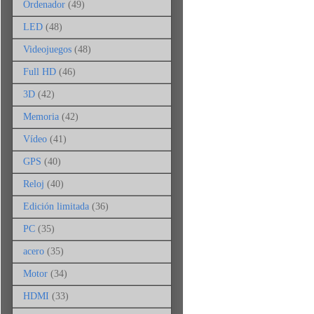
Ordenador
(49)
LED
(48)
Videojuegos
(48)
Full HD
(46)
3D
(42)
Memoria
(42)
Vídeo
(41)
GPS
(40)
Reloj
(40)
Edición limitada
(36)
PC
(35)
acero
(35)
Motor
(34)
HDMI
(33)