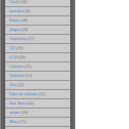
Táctil
(29)
móviles
(29)
Funda
(28)
juegos
(28)
Televisión
(27)
CD
(26)
LCD
(26)
Cámaras
(25)
Teléfono
(23)
Oro
(22)
Fibra de carbono
(21)
Star Wars
(16)
sensor
(16)
Moto
(15)