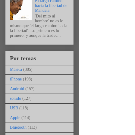
El largo camino
hacia la libertad de
Mandela
'Del mito al
hombre' no es lo
mismo que 'el largo camino hacia
la libertad'. Lo primero es lo
primero, y aunque la traduc...
Por temas
Música
(305)
iPhone
(198)
Android
(157)
sonido
(127)
USB
(118)
Apple
(114)
Bluetooth
(113)