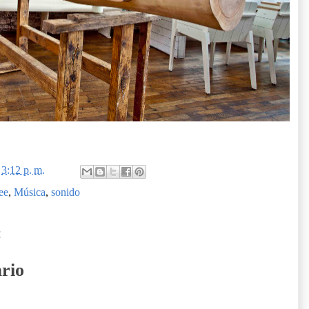
n
3:12 p. m.
ee
,
Música
,
sonido
:
rio