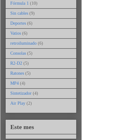
Fórmula 1
(10)
Sin cables
(9)
Deportes
(6)
Vatios
(6)
retroiluminado
(6)
Consolas
(5)
R2-D2
(5)
Ratones
(5)
MP4
(4)
Sintetizador
(4)
Air Play
(2)
Este mes