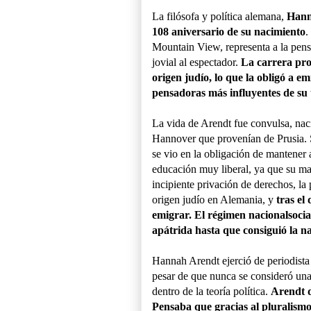
La filósofa y política alemana,
Hann
108 aniversario de su nacimiento
.
Mountain View, representa a la pensa
jovial al espectador.
La carrera prof
origen judío, lo que la obligó a e
pensadoras más influyentes de su
La vida de Arendt fue convulsa, naci
Hannover que provenían de Prusia. S
se vio en la obligación de mantener
educación muy liberal, ya que su ma
incipiente privación de derechos, la
origen judío en Alemania, y
tras el 
emigrar. El régimen nacionalsocial
apátrida hasta que consiguió la n
Hannah Arendt ejerció de periodista y
pesar de que nunca se consideró una 
dentro de la teoría política.
Arendt d
Pensaba que gracias al pluralismo, 