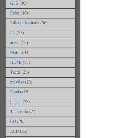
GPS
(40)
Reloj
(40)
Edición limitada
(36)
PC
(35)
acero
(35)
Motor
(34)
HDMI
(33)
Táctil
(29)
móviles
(29)
Funda
(28)
juegos
(28)
Televisión
(27)
CD
(26)
LCD
(26)