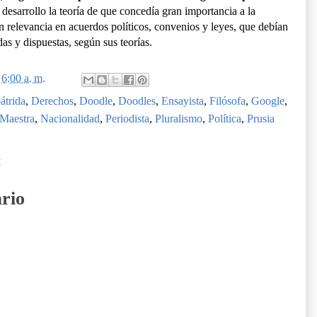
 desarrollo la teoría de que concedía gran importancia a la
an relevancia en acuerdos políticos, convenios y leyes, que debían
s y dispuestas, según sus teorías.
n
6:00 a. m.
átrida
,
Derechos
,
Doodle
,
Doodles
,
Ensayista
,
Filósofa
,
Google
,
Maestra
,
Nacionalidad
,
Periodista
,
Pluralismo
,
Política
,
Prusia
:
rio