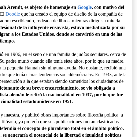
ah Arendt, es objeto de homenaje en
Google
, con motivo del
 El
Doodle
que ha creado el equipo de diseño de la compañía de
dora escribiendo, rodeada de libros, mientras dirige su mirada
esional de la influyente ensayista, estuvo mediatizada por su
migrar a los Estados Unidos, donde se convirtió en una de las
 tiempo.
ó en 1906, en el seno de una familia de judíos seculares, cerca de
u padre murió cuando ella tenía siete años, por lo que su madre,
 a la pequeña Hannah sin ninguna ayuda. No obstante, recibió una
dre que tenía claras tendencias socialdemócratas. En 1933, ante la
 persecución a la que estaban siendo sometidos los ciudadanos de
detonante de su breve encarcelamiento, se vio obligada a
ista alemán le retiró la nacionalidad en 1937, por lo que fue
acionalidad estadounidense en 1951
.
 maestra, y publicó obras importantes sobre filosofía política, a
filósofa, ya prefería que sus publicaciones fueran clasificadas
efendía el concepto de pluralismo total en el ámbito político.
se generaría el potencial de la libertad e igualdad políticas