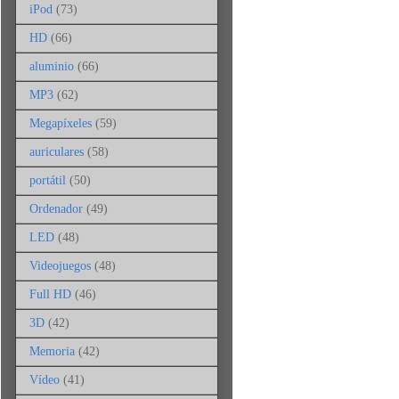
iPod
(73)
HD
(66)
aluminio
(66)
MP3
(62)
Megapíxeles
(59)
auriculares
(58)
portátil
(50)
Ordenador
(49)
LED
(48)
Videojuegos
(48)
Full HD
(46)
3D
(42)
Memoria
(42)
Vídeo
(41)