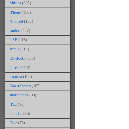
Música
(305)
iPhone
(198)
Android
(157)
sonido
(127)
USB
(118)
Apple
(114)
Bluetooth
(113)
Diseño
(112)
Cámara
(104)
Smartphones
(102)
smartphone
(99)
iPad
(96)
pantalla
(95)
Cine
(78)