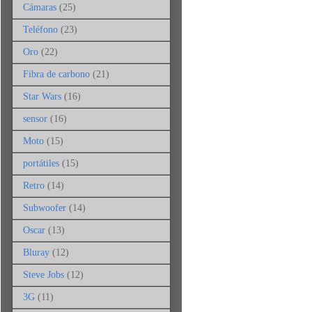
Cámaras
(25)
Teléfono
(23)
Oro
(22)
Fibra de carbono
(21)
Star Wars
(16)
sensor
(16)
Moto
(15)
portátiles
(15)
Retro
(14)
Subwoofer
(14)
Oscar
(13)
Bluray
(12)
Steve Jobs
(12)
3G
(11)