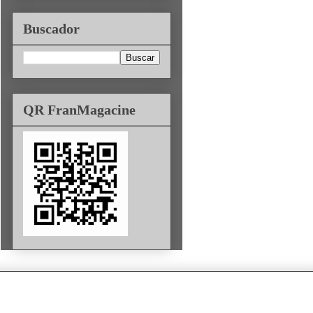
Buscador
QR FranMagacine