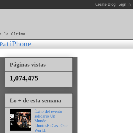
a la última
iPhone
iPad
Páginas vistas
1,074,475
Lo + de esta semana
Éxito del evento
solidario Un
Mundo:
#JuntosEnCasa One
World: