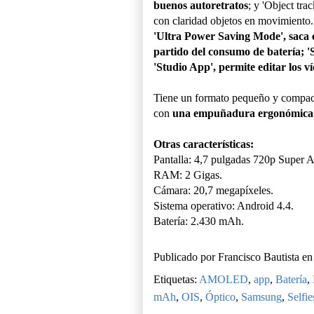
buenos autoretratos
; y 'Object tra
con claridad objetos en movimiento.
'Ultra Power Saving Mode', saca
partido del consumo de batería; '
'Studio App', permite editar los ví
Tiene un formato pequeño y compacto
con
una empuñadura ergonómica
Otras características:
Pantalla: 4,7 pulgadas 720p Supe
RAM: 2 Gigas.
Cámara: 20,7 megapíxeles.
Sistema operativo: Android 4.4.
Batería: 2.430 mAh.
Publicado por
Francisco Bautista
e
Etiquetas:
AMOLED
,
app
,
Batería
,
mAh
,
OIS
,
Óptico
,
Samsung
,
Selfie