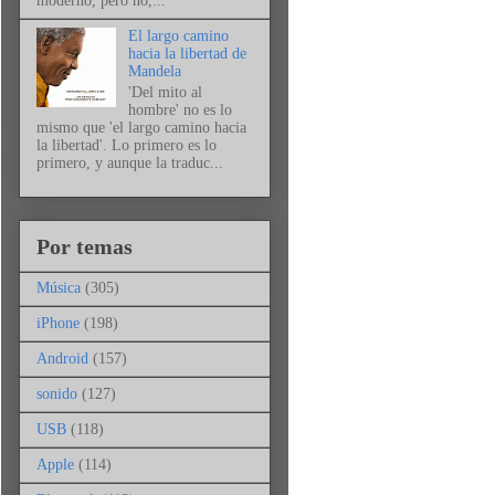
moderno, pero no,...
El largo camino
hacia la libertad de
Mandela
'Del mito al
hombre' no es lo
mismo que 'el largo camino hacia
la libertad'. Lo primero es lo
primero, y aunque la traduc...
Por temas
Música
(305)
iPhone
(198)
Android
(157)
sonido
(127)
USB
(118)
Apple
(114)