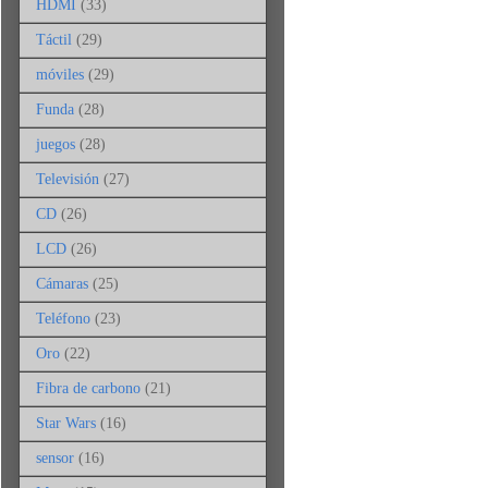
HDMI
(33)
Táctil
(29)
móviles
(29)
Funda
(28)
juegos
(28)
Televisión
(27)
CD
(26)
LCD
(26)
Cámaras
(25)
Teléfono
(23)
Oro
(22)
Fibra de carbono
(21)
Star Wars
(16)
sensor
(16)