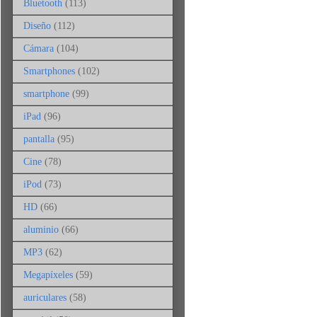
Bluetooth
(113)
Diseño
(112)
Cámara
(104)
Smartphones
(102)
smartphone
(99)
iPad
(96)
pantalla
(95)
Cine
(78)
iPod
(73)
HD
(66)
aluminio
(66)
MP3
(62)
Megapíxeles
(59)
auriculares
(58)