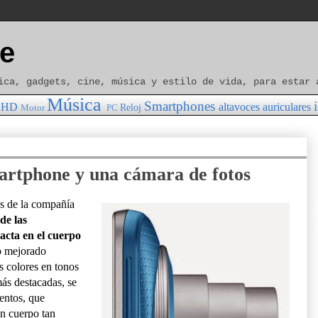
e
ica, gadgets, cine, música y estilo de vida, para estar 
Música
Smartphones
HD
altavoces
auriculares
Reloj
Motor
PC
artphone y una cámara de fotos
s de la compañía
de las
cta en el cuerpo
o mejorado
s colores en tonos
más destacadas, se
entos, que
n cuerpo tan