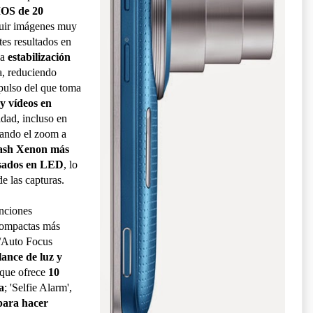
OS de 20
guir imágenes muy
tes resultados en
la
estabilización
a, reduciendo
 pulso del que toma
 y vídeos en
dad, incluso en
zando el zoom a
ash Xenon más
basados en LED
, lo
e las capturas.
unciones
 compactas más
/Auto Focus
lance de luz y
 que ofrece
10
a
; 'Selfie Alarm',
para hacer