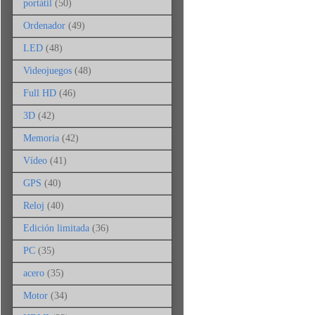
portátil
(50)
Ordenador
(49)
LED
(48)
Videojuegos
(48)
Full HD
(46)
3D
(42)
Memoria
(42)
Vídeo
(41)
GPS
(40)
Reloj
(40)
Edición limitada
(36)
PC
(35)
acero
(35)
Motor
(34)