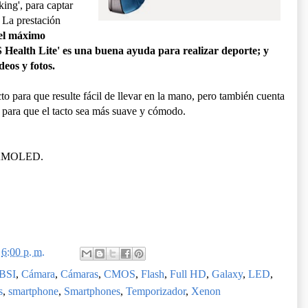
cking', para captar
 La prestación
 el máximo
S Health Lite' es una buena ayuda para realizar deporte; y
deos y fotos.
 para que resulte fácil de llevar en la mano, pero también cuenta
para que el tacto sea más suave y cómodo.
r AMOLED.
n
6:00 p. m.
BSI
,
Cámara
,
Cámaras
,
CMOS
,
Flash
,
Full HD
,
Galaxy
,
LED
,
s
,
smartphone
,
Smartphones
,
Temporizador
,
Xenon