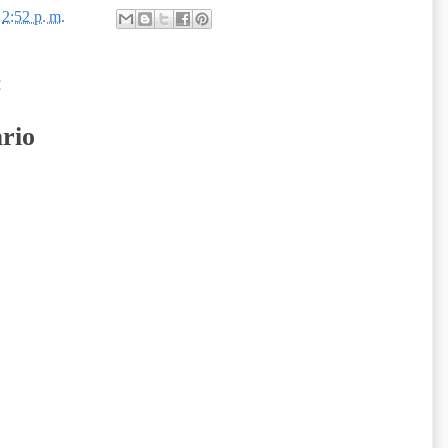
n
2:52 p. m.
:
rio