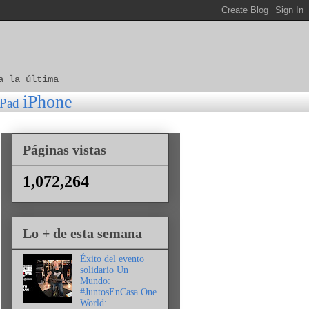
a la última
iPhone
iPad
Páginas vistas
1,072,264
Lo + de esta semana
Éxito del evento
solidario Un
Mundo:
#JuntosEnCasa One
World: