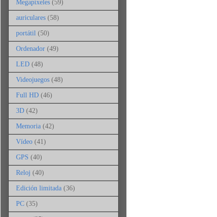
Megapíxeles
(59)
auriculares
(58)
portátil
(50)
Ordenador
(49)
LED
(48)
Videojuegos
(48)
Full HD
(46)
3D
(42)
Memoria
(42)
Vídeo
(41)
GPS
(40)
Reloj
(40)
Edición limitada
(36)
PC
(35)