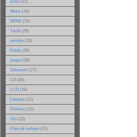
acero
(35)
Motor
(34)
HDMI
(33)
Táctil
(29)
móviles
(29)
Funda
(28)
juegos
(28)
Televisión
(27)
CD
(26)
LCD
(26)
Cámaras
(25)
Teléfono
(23)
Oro
(22)
Fibra de carbono
(21)