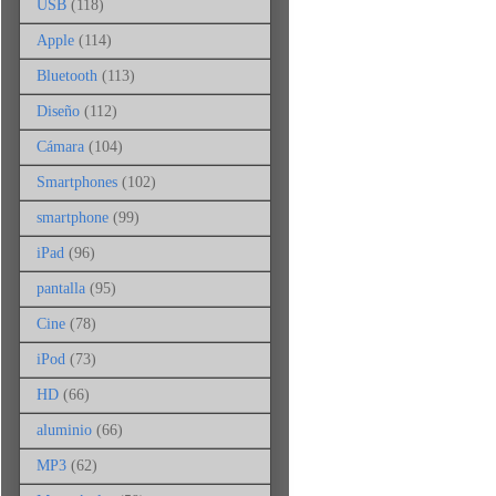
USB
(118)
Apple
(114)
Bluetooth
(113)
Diseño
(112)
Cámara
(104)
Smartphones
(102)
smartphone
(99)
iPad
(96)
pantalla
(95)
Cine
(78)
iPod
(73)
HD
(66)
aluminio
(66)
MP3
(62)