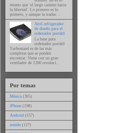
hombre' no es lo
mismo que 'el largo camino hacia
la libertad'. Lo primero es lo
primero, y aunque la traduc...
Atril refrigerador
de diseño para el
ordenador portátil
La base para
ordenador portátil
Turbostand es de las más
completas que se pueden
encontrar. Viene con un gran
ventilador de 1200 revoluci...
Por temas
Música
(305)
iPhone
(198)
Android
(157)
sonido
(127)