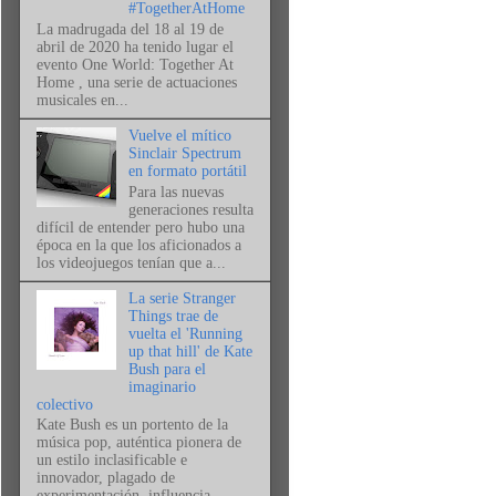
#TogetherAtHome
La madrugada del 18 al 19 de
abril de 2020 ha tenido lugar el
evento One World: Together At
Home , una serie de actuaciones
musicales en...
Vuelve el mítico
Sinclair Spectrum
en formato portátil
Para las nuevas
generaciones resulta
difícil de entender pero hubo una
época en la que los aficionados a
los videojuegos tenían que a...
La serie Stranger
Things trae de
vuelta el 'Running
up that hill' de Kate
Bush para el
imaginario
colectivo
Kate Bush es un portento de la
música pop, auténtica pionera de
un estilo inclasificable e
innovador, plagado de
experimentación, influencia...