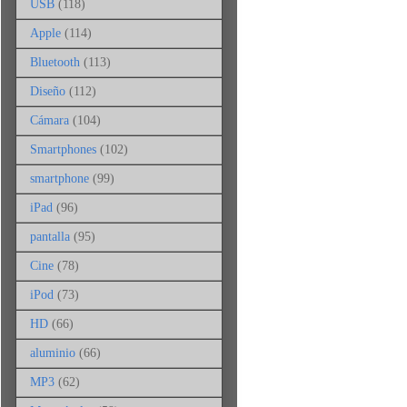
USB
(118)
Apple
(114)
Bluetooth
(113)
Diseño
(112)
Cámara
(104)
Smartphones
(102)
smartphone
(99)
iPad
(96)
pantalla
(95)
Cine
(78)
iPod
(73)
HD
(66)
aluminio
(66)
MP3
(62)