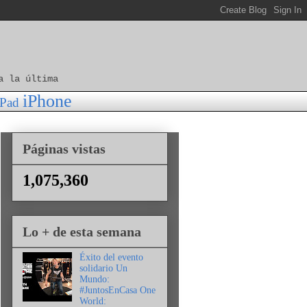
a la última
iPhone
iPad
Páginas vistas
1,075,360
Lo + de esta semana
Éxito del evento
solidario Un
Mundo:
#JuntosEnCasa One
World: