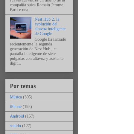
suaves curvas, es un diseño de la
compañía suiza Romain Jerome.
Parece una...
Nest Hub 2, la
evolución del
altavoz inteligente
de Google
Google ha lanzado
recientemente la segunda
generación de Nest Hub , su
pantalla inteligente de siete
pulgadas con altavoz y asistente
digit...
Por temas
Música
(305)
iPhone
(198)
Android
(157)
sonido
(127)