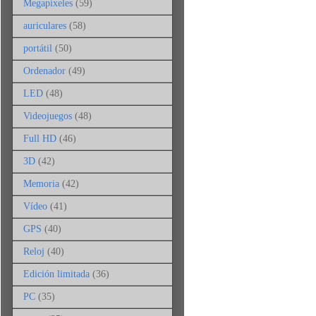
Megapíxeles
(59)
auriculares
(58)
portátil
(50)
Ordenador
(49)
LED
(48)
Videojuegos
(48)
Full HD
(46)
3D
(42)
Memoria
(42)
Vídeo
(41)
GPS
(40)
Reloj
(40)
Edición limitada
(36)
PC
(35)