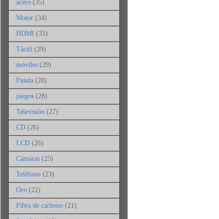
acero
(35)
Motor
(34)
HDMI
(33)
Táctil
(29)
móviles
(29)
Funda
(28)
juegos
(28)
Televisión
(27)
CD
(26)
LCD
(26)
Cámaras
(25)
Teléfono
(23)
Oro
(22)
Fibra de carbono
(21)