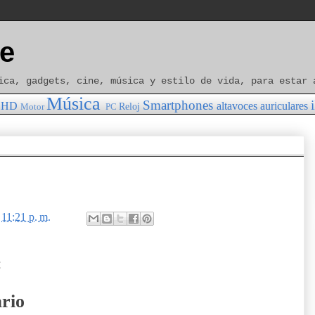
e
ica, gadgets, cine, música y estilo de vida, para estar 
Música
Smartphones
HD
altavoces
auriculares
Reloj
Motor
PC
n
11:21 p. m.
:
rio